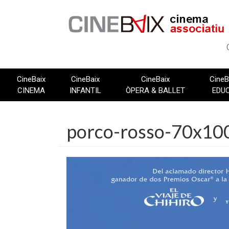
Vés
al
contingut
CineBaix
CineBaix
CineBaix
CineB
CINEMA
INFANTIL
ÒPERA & BALLET
EDU
porco-rosso-70x10