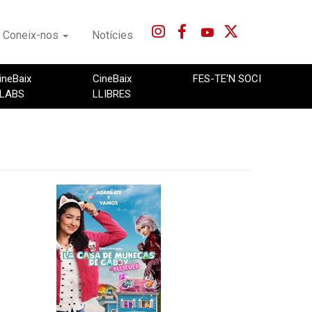
Coneix-nos
Notícies
ineBaix
CineBaix
FES-TE'N SOCI
LABS
LLIBRES