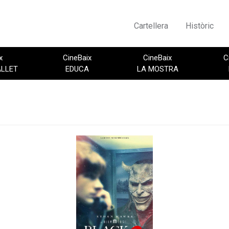
Cartellera
Històric
x
CineBaix
CineBaix
C
ALLET
EDUCA
LA MOSTRA