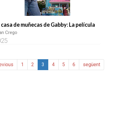
 casa de muñecas de Gabby: La película
an Crego
025
evious
1
2
3
4
5
6
següent