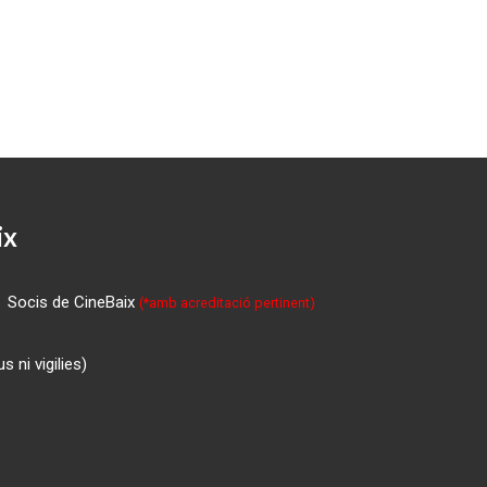
ix
Socis de CineBaix
(*amb acreditació pertinent)
 ni vigilies)