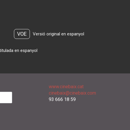
VOE
Versió original en espanyol
titulada en espanyol
www.cinebaix.cat
cinebaix@cinebaix.com
93 666 18 59