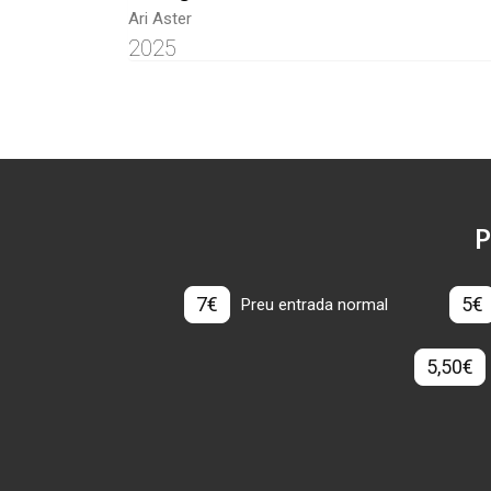
Ari Aster
2025
P
7€
5€
Preu entrada normal
5,50€