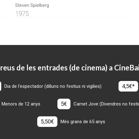
Steven Spielberg
1975
reus de les entrades (de cinema) a CineBa
4,5€*
Dia de l'espectador (dilluns no festius ni vigilies)
5€
Menors de 12 anys
Carnet Jove (Divendres no festius
5,50€
Més grans de 65 anys