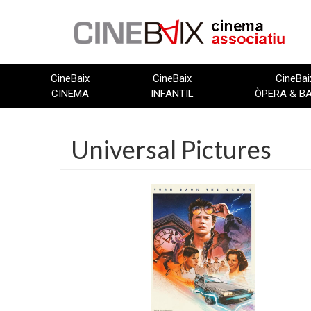
Vés
al
contingut
CineBaix
CineBaix
CineBai
CINEMA
INFANTIL
ÒPERA & B
Universal Pictures