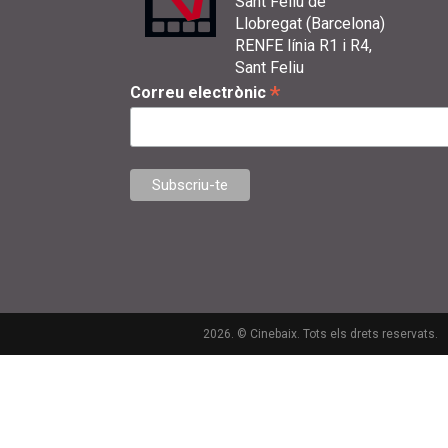
Sant Feliu de
Llobregat (Barcelona)
RENFE línia R1 i R4,
Sant Feliu
*
Correu electrònic
2026. © Cinebaix. Tots els drets reservats.