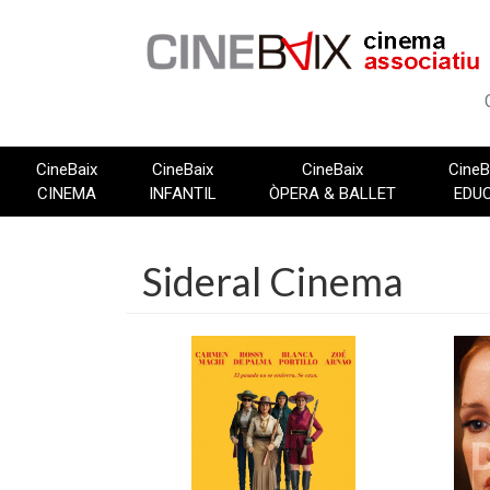
Vés
al
contingut
CineBaix
CineBaix
CineBaix
CineB
CINEMA
INFANTIL
ÒPERA & BALLET
EDU
Sideral Cinema