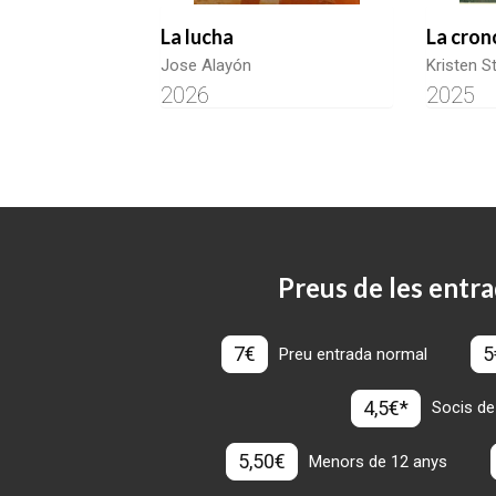
La lucha
La cron
Jose Alayón
Kristen S
2026
2025
Preus de les entra
7€
5
Preu entrada normal
4,5€*
Socis de
5,50€
Menors de 12 anys