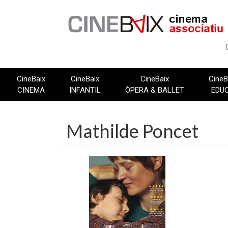
Vés
al
contingut
CineBaix
CineBaix
CineBaix
CineB
CINEMA
INFANTIL
ÒPERA & BALLET
EDU
Mathilde Poncet