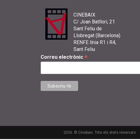
CINEBAIX
C/ Joan Batllori, 21
Sant Feliu de
Llobregat (Barcelona)
RENFE línia R1 i R4,
Sant Feliu
*
Correu electrònic
2026. © Cinebaix. Tots els drets reservats.