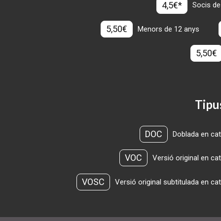
4,5€*
Socis de
5,50€
Menors de 12 anys
5,50€
Tipu
DOC
Doblada en cat
VOC
Versió original en ca
VOSC
Versió original subtitulada en ca