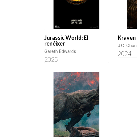
Jurassic World: El
Kraven 
renéixer
J.C. Chan
Gareth Edwards
2024
2025