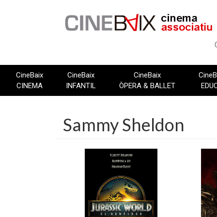
Vés
al
contingut
CineBaix
CineBaix
CineBaix
CineB
CINEMA
INFANTIL
ÒPERA & BALLET
EDU
Sammy Sheldon