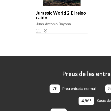
Jurassic World 2: El reino
caído
Juan Antonio Bayona
2018
Preus de les entra
7€
5
Preu entrada normal
4,5€*
Socis de