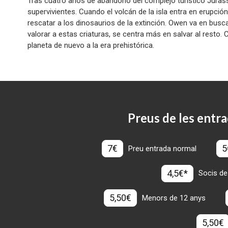
Tras cuatro años de abandono del complejo turístico Jurassi
supervivientes. Cuando el volcán de la isla entra en erupción
rescatar a los dinosaurios de la extinción. Owen va en busca
valorar a estas criaturas, se centra más en salvar al resto. 
planeta de nuevo a la era prehistórica.
Preus de les entra
7€
5
Preu entrada normal
4,5€*
Socis de
5,50€
Menors de 12 anys
5,50€