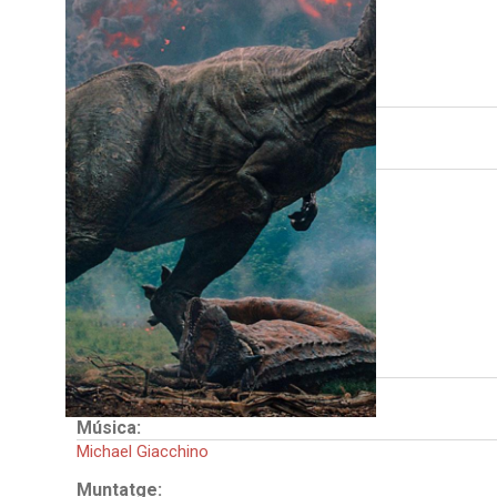
FITXA TÈCNICA
Direcció:
Juan Antonio Bayona
Intèrprets:
Chris Pratt
Bryce Dallas Howard
Rafe Spall
Justice Smith
Daniella Pineda
James Cromwell
Toby Jones
País:
Estats Units
Música:
Michael Giacchino
Muntatge: