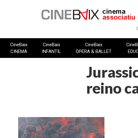
Vés
al
contingut
CineBaix
CineBaix
CineBaix
CineB
CINEMA
INFANTIL
ÒPERA & BALLET
EDU
Jurassic
reino c