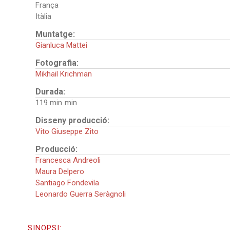
França
Itàlia
Muntatge:
Gianluca Mattei
Fotografia:
Mikhail Krichman
Durada:
119 min
Disseny producció:
Vito Giuseppe Zito
Producció:
Francesca Andreoli
Maura Delpero
Santiago Fondevila
Leonardo Guerra Seràgnoli
SINOPSI: