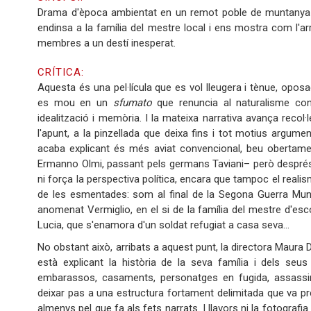
Drama d'època ambientat en un remot poble de muntanya de
endinsa a la família del mestre local i ens mostra com l'arr
membres a un destí inesperat.
CRÍTICA:
Aquesta és una pel·lícula que es vol lleugera i tènue, oposada
es mou en un
sfumato
que renuncia al naturalisme conve
idealització i memòria. I la mateixa narrativa avança recol·
l'apunt, a la pinzellada que deixa fins i tot motius argumen
acaba explicant és més aviat convencional, beu obertamen
Ermanno Olmi, passant pels germans Taviani– però després
ni força la perspectiva política, encara que tampoc el realis
de les esmentades: som al final de la Segona Guerra Mundi
anomenat Vermiglio, en el si de la família del mestre d'escola
Lucia, que s'enamora d'un soldat refugiat a casa seva…
No obstant això, arribats a aquest punt, la directora Maura 
està explicant la història de la seva família i dels seu
embarassos, casaments, personatges en fugida, assassinat
deixar pas a una estructura fortament delimitada que va pr
almenys pel que fa als fets narrats. I llavors ni la fotografia