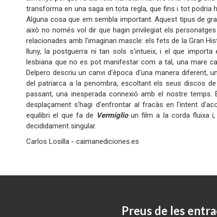
transforma en una saga en tota regla, que fins i tot podria 
Alguna cosa que em sembla important. Aquest tipus de grans
això no només vol dir que hagin privilegiat els personat
relacionades amb l'imaginari mascle: els fets de la Gran His
lluny, la postguerra ni tan sols s'intueix, i el que impo
lesbiana que no es pot manifestar com a tal, una mare ca
Delpero descriu un canvi d'època d'una manera diferent, un
del patriarca a la penombra, escoltant els seus discos d
passant, una inesperada connexió amb el nostre temps. És
desplaçament s'hagi d'enfrontar al fracàs en l'intent d'a
equilibri el que fa de
Vermiglio
un film a la corda fluixa i
decididament singular.
Carlos Losilla - caimanediciones.es
Preus de les entra