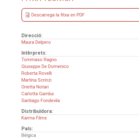
Descarrega la fitxa en PDF
Direcció:
Maura Delpero
Intèrprets:
Tommaso Ragno
Giuseppe De Domenico
Roberta Rovelli
Martina Scrinzi
Orietta Notari
Carlotta Gamba
Santiago Fondevila
Distribuïdora:
Karma Films
País:
Bèlgica