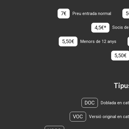
7€
5
Preu entrada normal
4,5€*
Socis de
5,50€
Menors de 12 anys
5,50€
Tipu
DOC
Doblada en cat
VOC
Versió original en ca