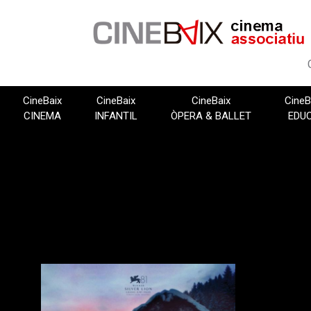
Vés
al
contingut
CineBaix
CineBaix
CineBaix
CineB
CINEMA
INFANTIL
ÒPERA & BALLET
EDU