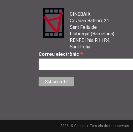
CINEBAIX
C/ Joan Batllori, 21
Sant Feliu de
Llobregat (Barcelona)
RENFE línia R1 i R4,
Sant Feliu
*
Correu electrònic
2026. © Cinebaix. Tots els drets reservats.