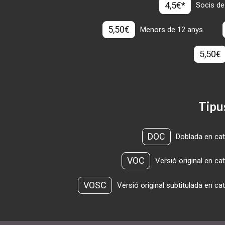
4,5€*
Socis de
5,50€
Menors de 12 anys
5,50€
Tipu
DOC
Doblada en cat
VOC
Versió original en ca
VOSC
Versió original subtitulada en ca