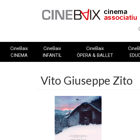
Vés
al
contingut
CineBaix
CineBaix
CineBaix
CineB
CINEMA
INFANTIL
ÒPERA & BALLET
EDU
Vito Giuseppe Zito