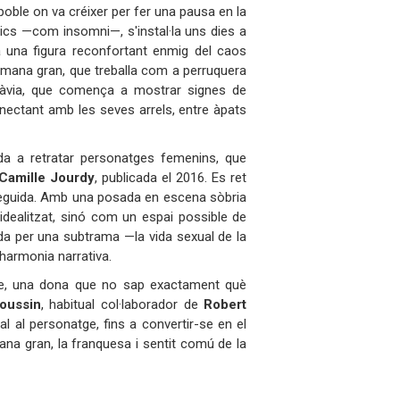
 poble on va créixer per fer una pausa en la
s —com insomni—, s'instal·la uns dies a
a una figura reconfortant enmig del caos
germana gran, que treballa com a perruquera
 i l’àvia, que comença a mostrar signes de
onnectant amb les seves arrels, entre àpats
ada a retratar personatges femenins, que
Camille Jourdy
, publicada el 2016. Es ret
eguida. Amb una posada en escena sòbria
 idealitzat, sinó com un espai possible de
ada per una subtrama —la vida sexual de la
harmonia narrativa.
tte, una dona que no sap exactament què
oussin
, habitual col·laborador de
Robert
al al personatge, fins a convertir-se en el
na gran, la franquesa i sentit comú de la
òria.