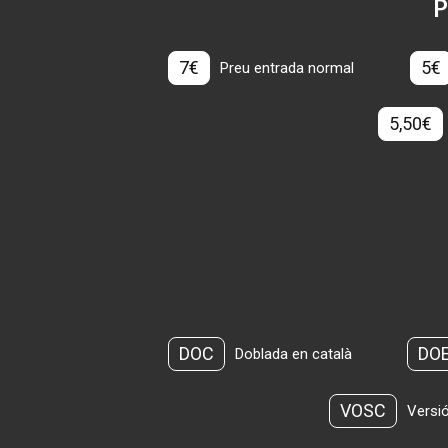
P
7€
5€
Preu entrada normal
5,50€
DOC
DO
Doblada en català
VOSC
Versió