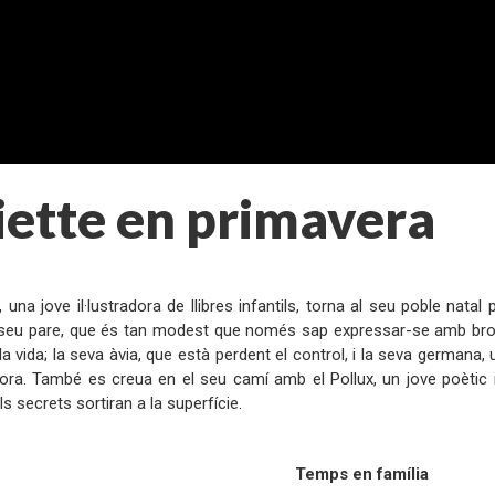
iette en primavera
:
e, una jove il·lustradora de llibres infantils, torna al seu poble nat
l seu pare, que és tan modest que només sap expressar-se amb brom
a vida; la seva àvia, que està perdent el control, i la seva germana,
ora. També es creua en el seu camí amb el Pollux, un jove poètic i
ls secrets sortiran a la superfície.
:
Temps en família