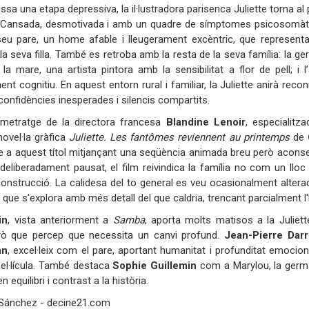
ssa una etapa depressiva, la il·lustradora parisenca Juliette torna al
. Cansada, desmotivada i amb un quadre de símptomes psicosomàtic
seu pare, un home afable i lleugerament excèntric, que represent
la seva filla. També es retroba amb la resta de la seva família: la 
; la mare, una artista pintora amb la sensibilitat a flor de pell;
ent cognitiu. En aquest entorn rural i familiar, la Juliette anirà rec
confidències inesperades i silencis compartits.
rgmetratge de la directora francesa
Blandine Lenoir
, especialitz
novel·la gràfica
Juliette. Les fantômes reviennent au printemps
de
 a aquest títol mitjançant una seqüència animada breu però acons
 deliberadament pausat, el film reivindica la família no com un lloc
econstrucció. La calidesa del to general es veu ocasionalment alter
ue s'explora amb més detall del que caldria, trencant parcialment l'
in
, vista anteriorment a
Samba
, aporta molts matisos a la Julie
rò que percep que necessita un canvi profund.
Jean-Pierre Darr
an
, excel·leix com el pare, aportant humanitat i profunditat emocion
pel·lícula. També destaca
Sophie Guillemin
com a Marylou, la germa
aporten equilibri i contrast a la hist
 Sánchez - decine21.com