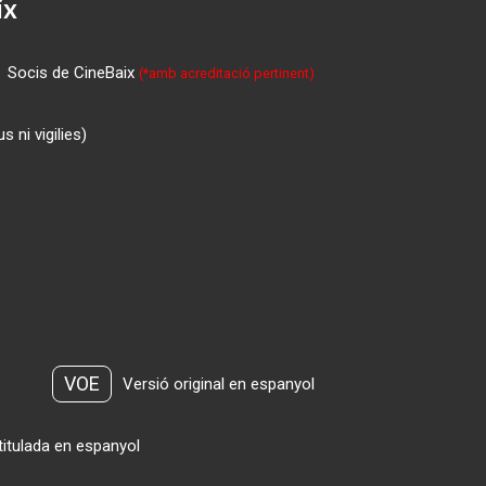
ix
Socis de CineBaix
(*amb acreditació pertinent)
 ni vigilies)
VOE
Versió original en espanyol
titulada en espanyol