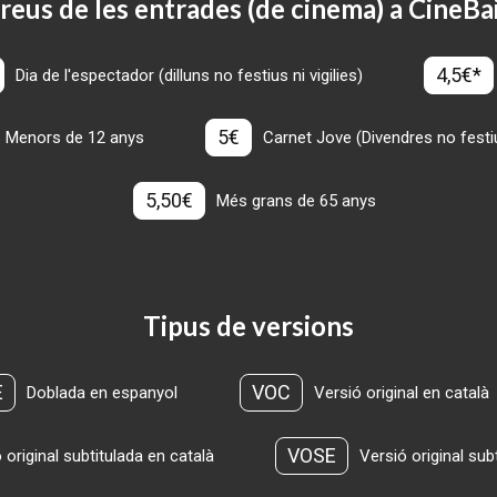
reus de les entrades (de cinema) a CineBa
4,5€*
Dia de l'espectador (dilluns no festius ni vigilies)
5€
Menors de 12 anys
Carnet Jove (Divendres no festius
5,50€
Més grans de 65 anys
Tipus de versions
E
VOC
Doblada en espanyol
Versió original en català
VOSE
 original subtitulada en català
Versió original sub