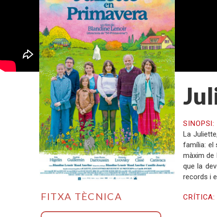
Jul
SINOPSI
La Juliett
família: e
màxim de l
que la dev
records i e
FITXA TÈCNICA
CRÍTICA