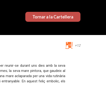
Tornar a la Cartellera
+12
al per reunir-se durant uns dies amb la seva
es; la seva mare pintora, que gaudeix al
 una mare aclaparada per una vida rutinària
 entranyable. En aquest feliç embolic, els