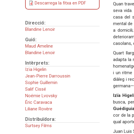
Descarrega la fitxa en PDF
Quan trave
seva vida
casa del 
Direcció:
mental de 
Blandine Lenoir
a domicili
deterioram
Guió:
casolans, 
Maud Ameline
Blandine Lenoir
Quart lla
adapta la 
Intèrprets:
homenatge
Izïa Higelin
i un ritme
Jean-Pierre Darroussin
diàleg i r
Sophie Guillemin
germana— q
Salif Cissé
Izïa Higel
Noémie Lvovsky
busca, pe
Éric Caravaca
Guédigui
Liliane Rovère
cor de la 
Distribuïdora:
qual 
Surtsey Films
Juan Luis