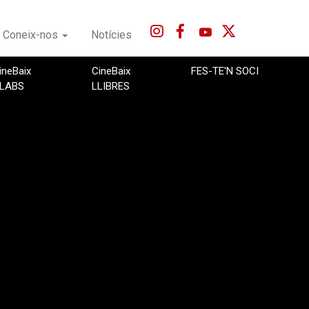
Coneix-nos
Notícies
ineBaix
CineBaix
FES-TE'N SOCI
LABS
LLIBRES