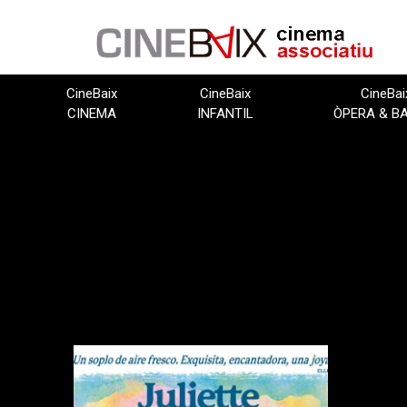
Vés
al
contingut
CineBaix
CineBaix
CineBai
CINEMA
INFANTIL
ÒPERA & B