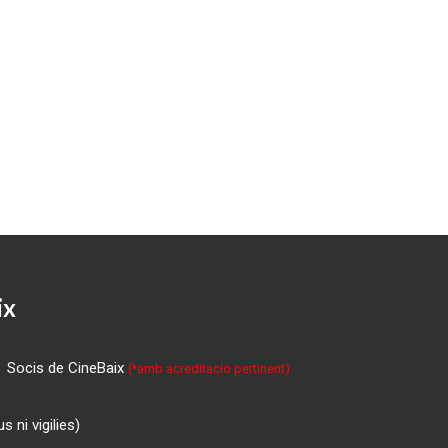
ix
Socis de CineBaix
(*amb acreditació pertinent)
 ni vigilies)