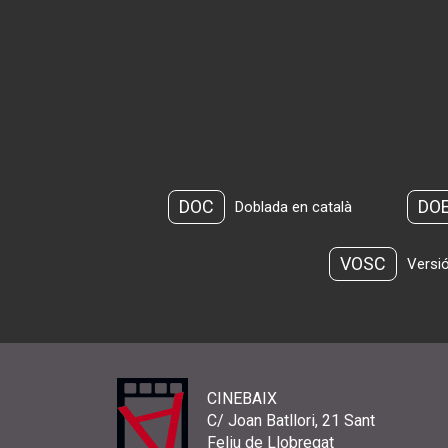
DOC
DO
Doblada en català
VOSC
Versió
CINEBAIX
C/ Joan Batllori, 21 Sant
Feliu de Llobregat