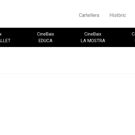
Cartellera
Històric
x
CineBaix
CineBaix
C
ALLET
EDUCA
LA MOSTRA