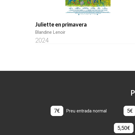
Juliette en primavera
Blandine Lenoir
2024
P
7€
5€
Preu entrada normal
5,50€