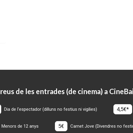
reus de les entrades (de cinema) a CineBa
4,5€*
Dia de l'espectador (dilluns no festius ni vigilies)
5€
Menors de 12 anys
Carnet Jove (Divendres no festius