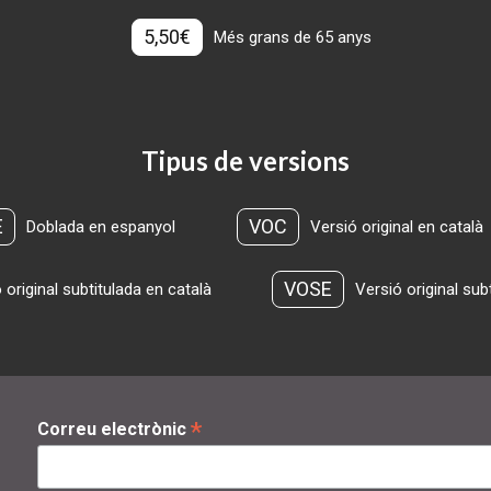
5,50€
Més grans de 65 anys
Tipus de versions
E
VOC
Doblada en espanyol
Versió original en català
VOSE
 original subtitulada en català
Versió original sub
*
Correu electrònic