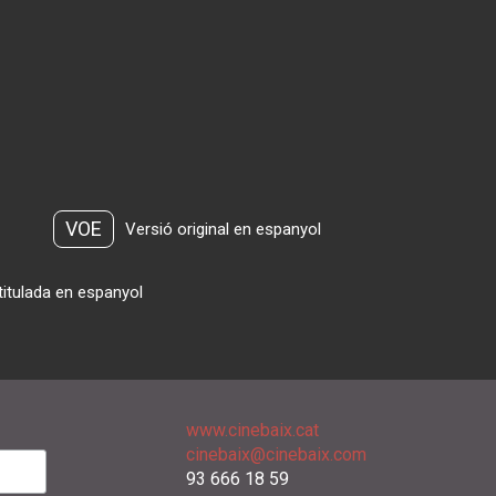
VOE
Versió original en espanyol
titulada en espanyol
www.cinebaix.cat
cinebaix@cinebaix.com
93 666 18 59