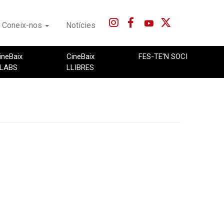
Coneix-nos
Notícies
ineBaix
CineBaix
FES-TE'N SOCI
LABS
LLIBRES