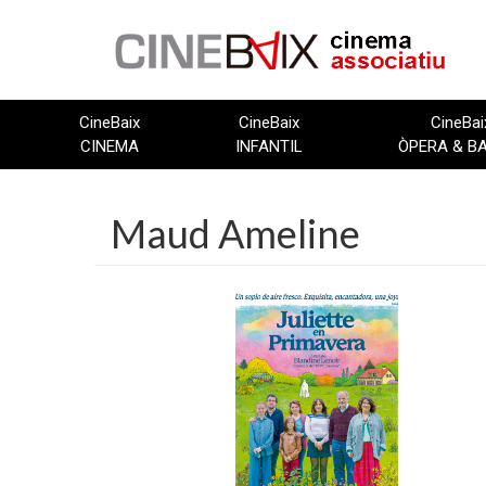
Vés
al
contingut
CineBaix
CineBaix
CineBai
CINEMA
INFANTIL
ÒPERA & B
Maud Ameline