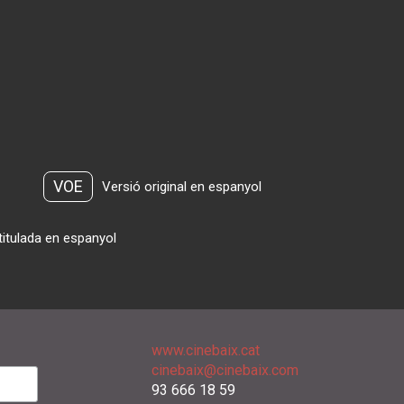
VOE
Versió original en espanyol
titulada en espanyol
www.cinebaix.cat
cinebaix@cinebaix.com
93 666 18 59