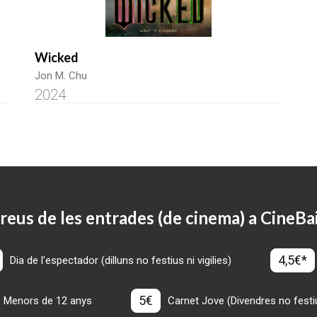
Wicked
Jon M. Chu
2024
reus de les entrades (de cinema) a CineBa
4,5€*
Dia de l'espectador (dilluns no festius ni vigilies)
5€
Menors de 12 anys
Carnet Jove (Divendres no festius