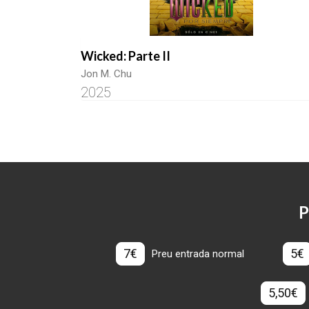
Wicked: Parte II
Jon M. Chu
2025
P
7€
5€
Preu entrada normal
5,50€