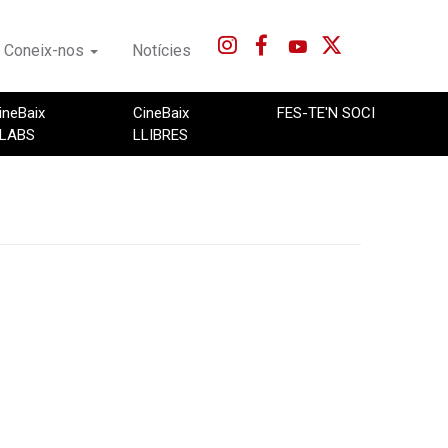
Coneix-nos
Notícies
ineBaix
CineBaix
FES-TE'N SOCI
LABS
LLIBRES