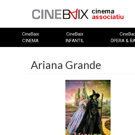
Vés
al
contingut
CineBaix
CineBaix
CineBai
CINEMA
INFANTIL
ÒPERA & B
Ariana Grande