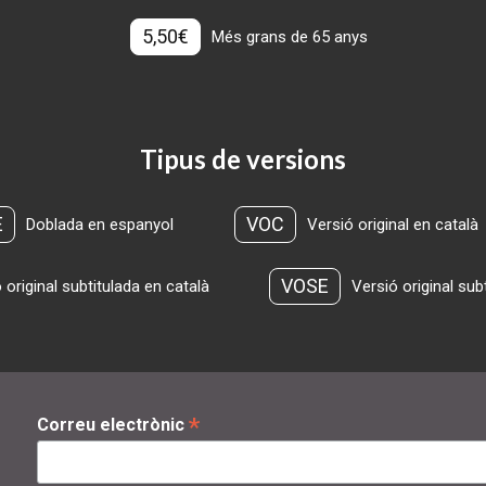
5,50€
Més grans de 65 anys
Tipus de versions
E
VOC
Doblada en espanyol
Versió original en català
VOSE
 original subtitulada en català
Versió original sub
*
Correu electrònic