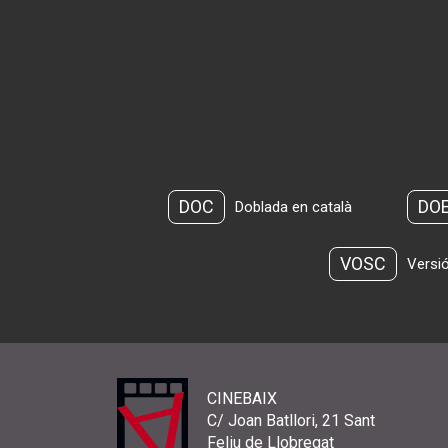
DOC
DO
Doblada en català
VOSC
Versió
CINEBAIX
C/ Joan Batllori, 21 Sant
Feliu de Llobregat