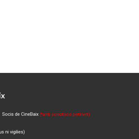
ix
Socis de CineBaix
(*amb acreditació pertinent)
 ni vigilies)