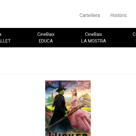
Cartellera
Històric
x
CineBaix
CineBaix
C
ALLET
EDUCA
LA MOSTRA