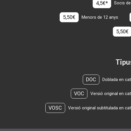
4,5€*
Socis de
5,50€
Menors de 12 anys
5,50€
Tipu
DOC
Doblada en cat
VOC
Versió original en ca
VOSC
Versió original subtitulada en ca