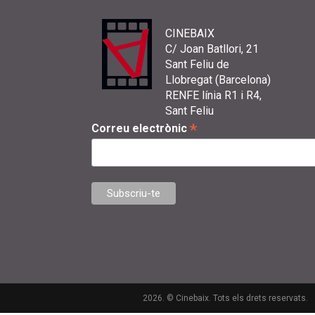
CINEBAIX
C/ Joan Batllori, 21
Sant Feliu de
Llobregat (Barcelona)
RENFE línia R1 i R4,
Sant Feliu
*
Correu electrònic
2026. © Cinebaix. Tots els drets reservats.