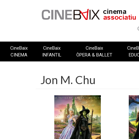
Vés
al
contingut
CineBaix
CineBaix
CineBaix
CineB
CINEMA
INFANTIL
ÒPERA & BALLET
EDU
Jon M. Chu