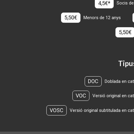
4,5€*
Socis de
5,50€
Menors de 12 anys
5,50€
Tipu
DOC
Doblada en cat
VOC
Versió original en ca
VOSC
Versió original subtitulada en ca