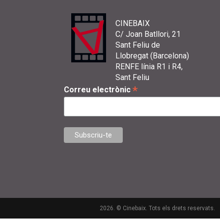
CINEBAIX
C/ Joan Batllori, 21
Sant Feliu de
Llobregat (Barcelona)
RENFE línia R1 i R4,
Sant Feliu
*
Correu electrònic
2026. © Cinebaix. Tots els drets reservats.