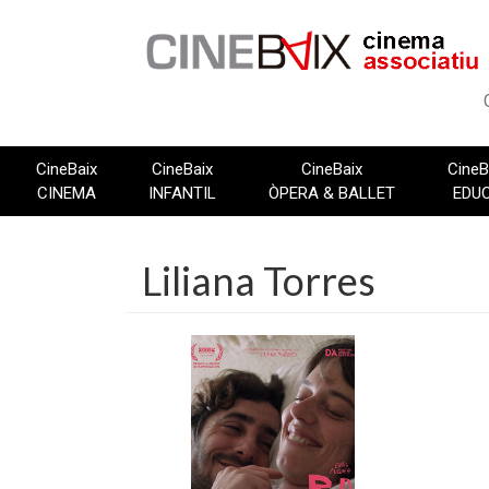
Vés
al
contingut
CineBaix
CineBaix
CineBaix
CineB
CINEMA
INFANTIL
ÒPERA & BALLET
EDU
Liliana Torres