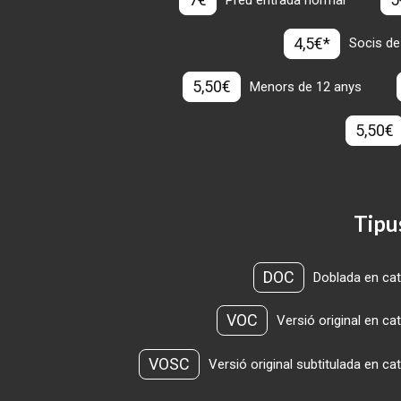
Preu entrada normal
4,5€*
Socis de
5,50€
Menors de 12 anys
5,50€
Tipu
DOC
Doblada en cat
VOC
Versió original en ca
VOSC
Versió original subtitulada en ca