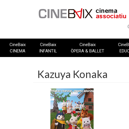
Vés
al
contingut
CineBaix
CineBaix
CineBaix
CineB
CINEMA
INFANTIL
ÒPERA & BALLET
EDU
Kazuya Konaka