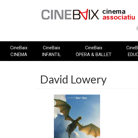
Vés
al
contingut
CineBaix
CineBaix
CineBaix
CineB
CINEMA
INFANTIL
ÒPERA & BALLET
EDU
David Lowery