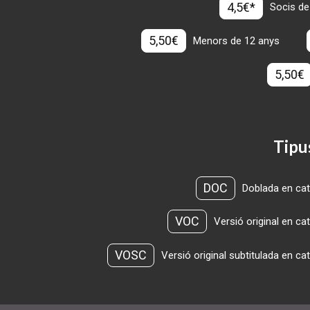
4,5€*
Socis de
5,50€
Menors de 12 anys
5,50€
Tipu
DOC
Doblada en cat
VOC
Versió original en ca
VOSC
Versió original subtitulada en ca