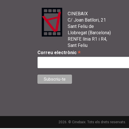
CINEBAIX
C/ Joan Batllori, 21
Sant Feliu de
Llobregat (Barcelona)
RENFE línia R1 i R4,
Sant Feliu
*
Correu electrònic
2026. © Cinebaix. Tots els drets reservats.