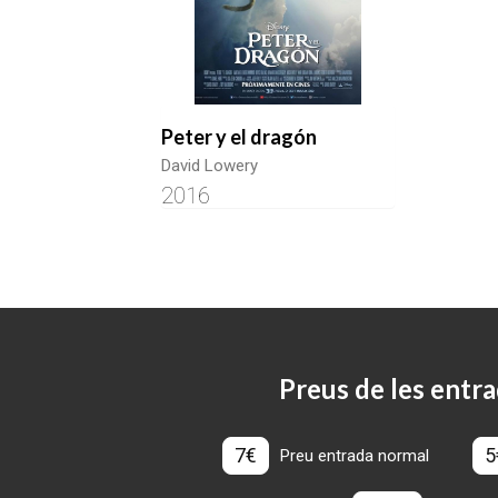
Peter y el dragón
David Lowery
2016
Preus de les entra
7€
5
Preu entrada normal