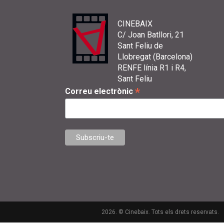
CINEBAIX
C/ Joan Batllori, 21
Sant Feliu de
Llobregat (Barcelona)
RENFE línia R1 i R4,
Sant Feliu
*
Correu electrònic
2026. © Cinebaix. Tots els drets reservats.