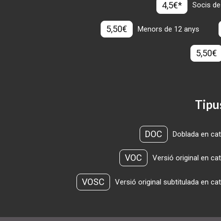
4,5€*
Socis de
5,50€
Menors de 12 anys
5,50€
Tipu
DOC
Doblada en cat
VOC
Versió original en ca
VOSC
Versió original subtitulada en ca