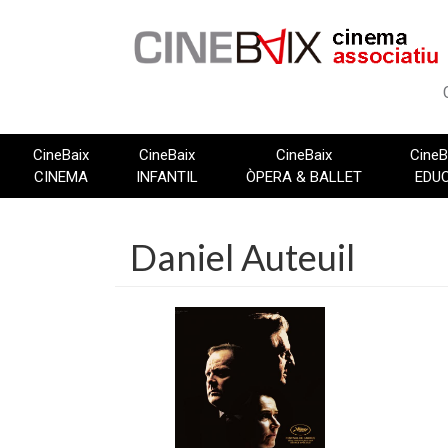
Vés
al
contingut
CineBaix
CineBaix
CineBaix
CineB
CINEMA
INFANTIL
ÒPERA & BALLET
EDU
Daniel Auteuil