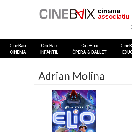
Vés
al
contingut
CineBaix
CineBaix
CineBaix
CineB
CINEMA
INFANTIL
ÒPERA & BALLET
EDU
Adrian Molina