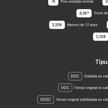
7€
5
Preu entrada normal
4,5€*
Socis de
5,50€
Menors de 12 anys
5,50€
Tipu
DOC
Doblada en cat
VOC
Versió original en ca
VOSC
Versió original subtitulada en ca