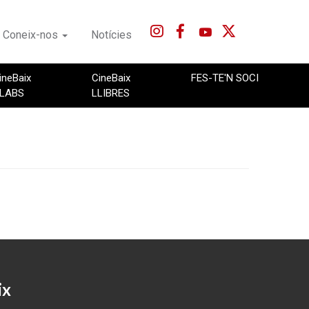
Coneix-nos
Notícies
ineBaix
CineBaix
FES-TE'N SOCI
LABS
LLIBRES
ix