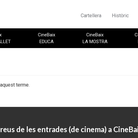
Cartellera
Històric
x
CineBaix
CineBaix
C
ALLET
EDUCA
LA MOSTRA
 aquest terme.
reus de les entrades (de cinema) a CineBa