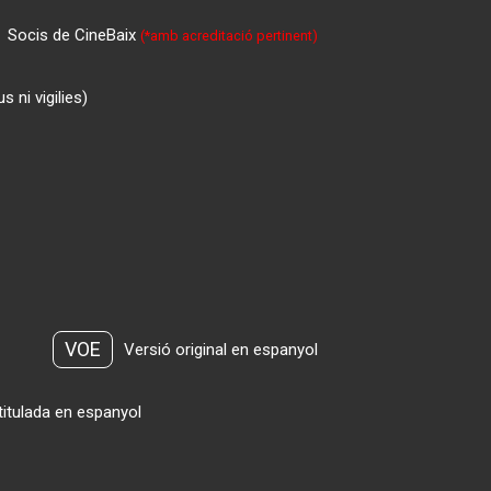
Socis de CineBaix
(*amb acreditació pertinent)
 ni vigilies)
VOE
Versió original en espanyol
titulada en espanyol