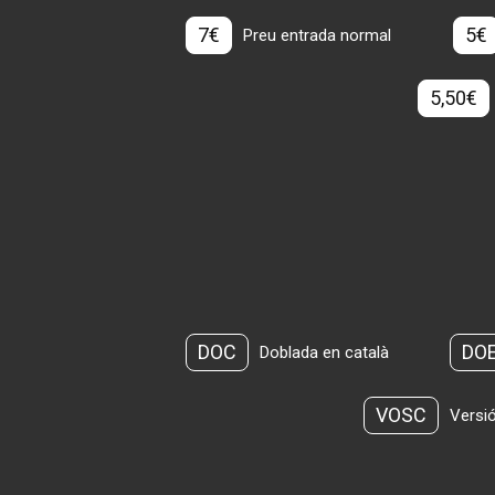
7€
5€
Preu entrada normal
5,50€
DOC
DO
Doblada en català
VOSC
Versió