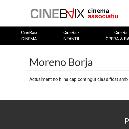
Vés
al
contingut
CineBaix
CineBaix
CineBai
CINEMA
INFANTIL
ÒPERA & B
Moreno Borja
Actualment no hi ha cap contingut classificat amb
P