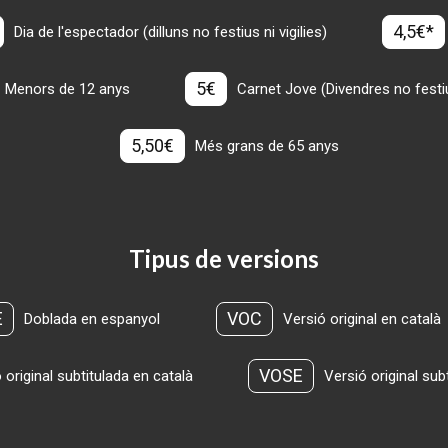
4,5€*
Dia de l'espectador (dilluns no festius ni vigilies)
5€
Menors de 12 anys
Carnet Jove (Divendres no festius
5,50€
Més grans de 65 anys
Tipus de versions
E
VOC
Doblada en espanyol
Versió original en català
VOSE
 original subtitulada en català
Versió original sub