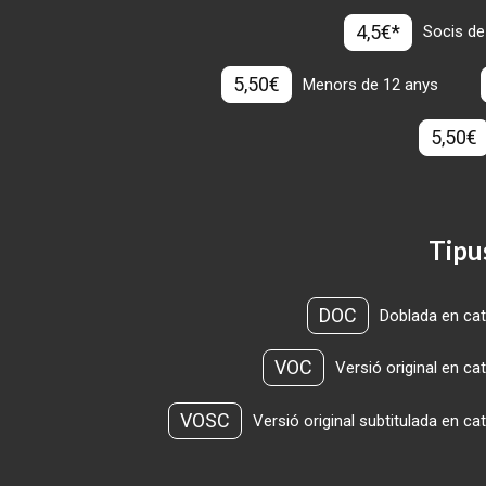
4,5€*
Socis de
5,50€
Menors de 12 anys
5,50€
Tipu
DOC
Doblada en cat
VOC
Versió original en ca
VOSC
Versió original subtitulada en ca