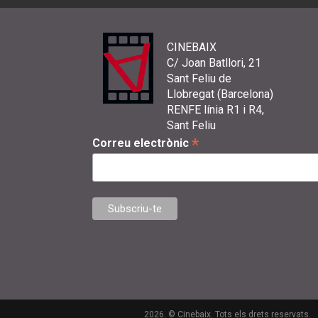
CINEBAIX
C/ Joan Batllori, 21
Sant Feliu de
Llobregat (Barcelona)
RENFE línia R1 i R4,
Sant Feliu
*
Correu electrònic
2026. © Cinebaix. Tots els drets reservats.