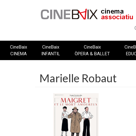
Vés
al
contingut
CineBaix
CineBaix
CineBaix
CineB
CINEMA
INFANTIL
ÒPERA & BALLET
EDU
Marielle Robaut