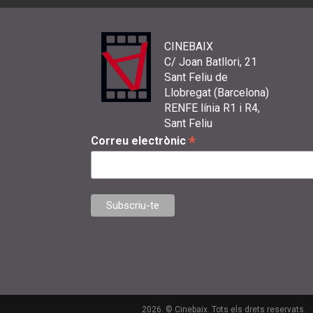
CINEBAIX
C/ Joan Batllori, 21
Sant Feliu de
Llobregat (Barcelona)
RENFE línia R1 i R4,
Sant Feliu
*
Correu electrònic
2026. © Cinebaix. Tots els drets reservats.