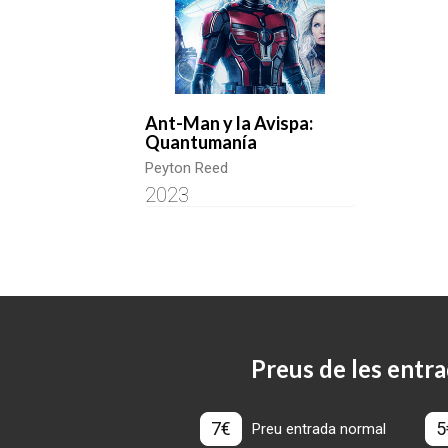
Ant-Man y la Avispa:
Quantumanía
Peyton Reed
2023
Preus de les entra
7€
5
Preu entrada normal