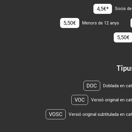
4,5€*
Socis de
5,50€
Menors de 12 anys
5,50€
Tipu
DOC
Doblada en cat
VOC
Versió original en ca
VOSC
Versió original subtitulada en ca