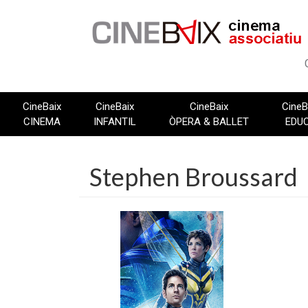
Vés
al
contingut
CineBaix
CineBaix
CineBaix
CineB
CINEMA
INFANTIL
ÒPERA & BALLET
EDU
Stephen Broussard