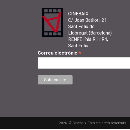
CINEBAIX
C/ Joan Batllori, 21
Sant Feliu de
Llobregat (Barcelona)
RENFE línia R1 i R4,
Sant Feliu
*
Correu electrònic
2026. © Cinebaix. Tots els drets reservats.