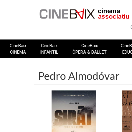
Vés
al
contingut
CineBaix
CineBaix
CineBaix
CineB
CINEMA
INFANTIL
ÒPERA & BALLET
EDU
Pedro Almodóvar