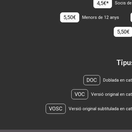
4,5€*
Socis de
5,50€
Menors de 12 anys
5,50€
Tipu
DOC
Doblada en cat
VOC
Versió original en ca
VOSC
Versió original subtitulada en ca