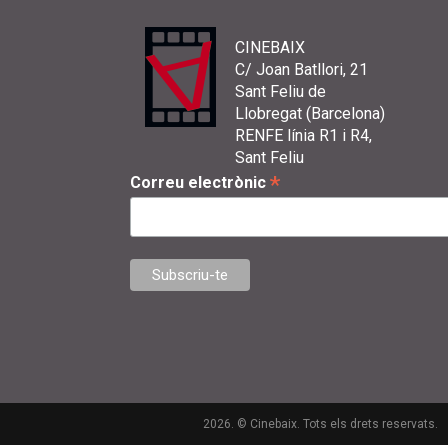
CINEBAIX
C/ Joan Batllori, 21
Sant Feliu de
Llobregat (Barcelona)
RENFE línia R1 i R4,
Sant Feliu
*
Correu electrònic
2026. © Cinebaix. Tots els drets reservats.