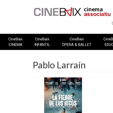
Vés
al
contingut
CineBaix
CineBaix
CineBaix
CineB
CINEMA
INFANTIL
ÒPERA & BALLET
EDU
Pablo Larraín