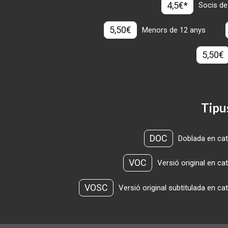
4,5€*
Socis de
5,50€
Menors de 12 anys
5,50€
Tipu
DOC
Doblada en cat
VOC
Versió original en ca
VOSC
Versió original subtitulada en ca