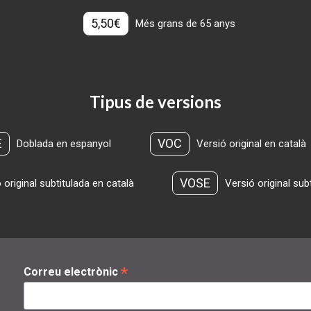
5,50€
Més grans de 65 anys
Tipus de versions
E
VOC
Doblada en espanyol
Versió original en català
VOSE
 original subtitulada en català
Versió original sub
*
Correu electrònic