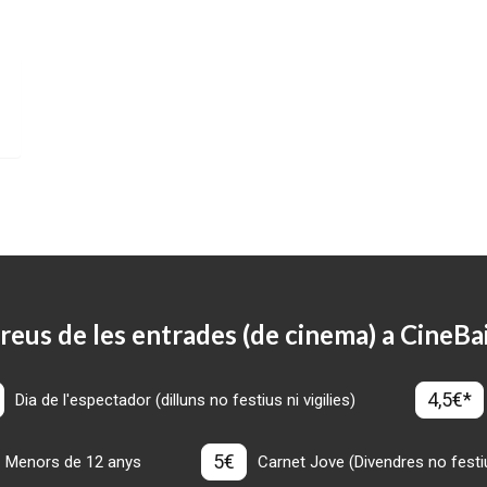
reus de les entrades (de cinema) a CineBa
4,5€*
Dia de l'espectador (dilluns no festius ni vigilies)
5€
Menors de 12 anys
Carnet Jove (Divendres no festius