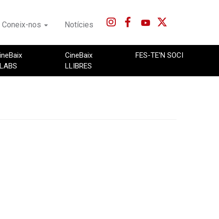
Coneix-nos
Notícies
ineBaix
CineBaix
FES-TE'N SOCI
LABS
LLIBRES