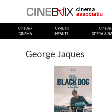
Vés
al
contingut
CineBaix
CineBaix
CineBai
CINEMA
INFANTIL
ÒPERA & B
George Jaques