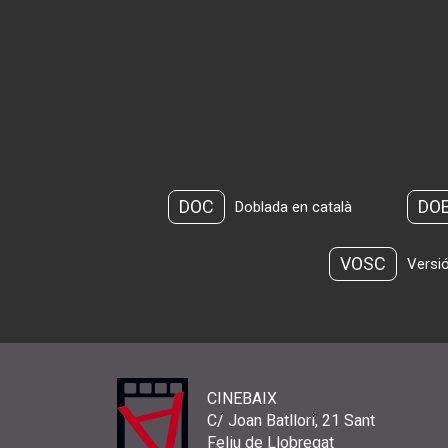
DOC
DO
Doblada en català
VOSC
Versió
CINEBAIX
C/ Joan Batllori, 21 Sant
Feliu de Llobregat