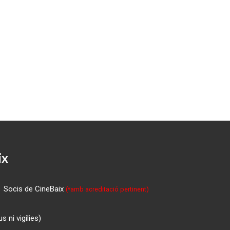
ix
Socis de CineBaix
(*amb acreditació pertinent)
 ni vigilies)