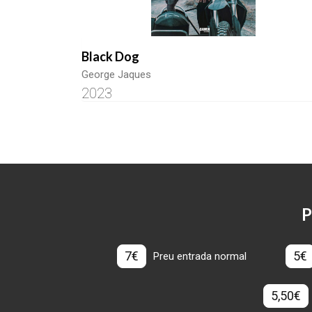
Black Dog
George Jaques
2023
P
7€
5€
Preu entrada normal
5,50€