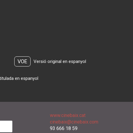
VOE
Versió original en espanyol
titulada en espanyol
www.cinebaix.cat
cinebaix@cinebaix.com
93 666 18 59