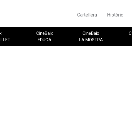
Cartellera
Històric
x
CineBaix
CineBaix
C
ALLET
EDUCA
LA MOSTRA