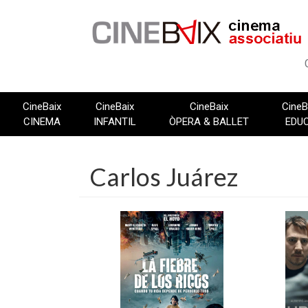
Vés
al
contingut
CineBaix
CineBaix
CineBaix
CineB
CINEMA
INFANTIL
ÒPERA & BALLET
EDU
Carlos Juárez