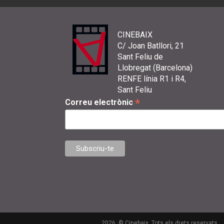
CINEBAIX
C/ Joan Batllori, 21
Sant Feliu de
Llobregat (Barcelona)
RENFE línia R1 i R4,
Sant Feliu
*
Correu electrònic
2026. © Cinebaix. Tots els drets reservats.