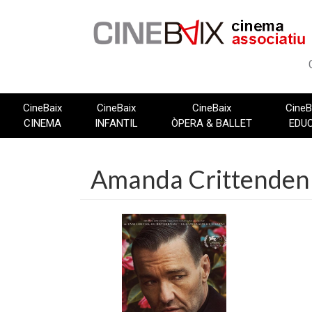
Vés
al
contingut
CineBaix
CineBaix
CineBaix
CineB
CINEMA
INFANTIL
ÒPERA & BALLET
EDU
Amanda Crittenden