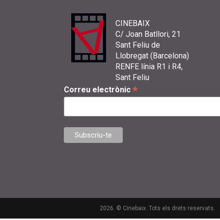
CINEBAIX
C/ Joan Batllori, 21
Sant Feliu de
Llobregat (Barcelona)
RENFE línia R1 i R4,
Sant Feliu
*
Correu electrònic
2026. © Cinebaix. Tots els drets reservats.