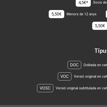
4,5€*
Socis de
5,50€
Menors de 12 anys
5,50€
Tipu
DOC
Doblada en cat
VOC
Versió original en ca
VOSC
Versió original subtitulada en ca