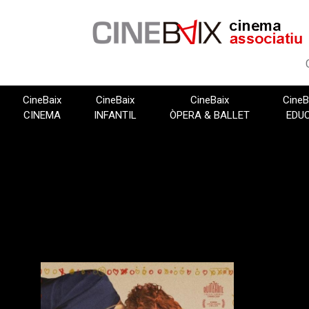
Vés
al
contingut
CineBaix
CineBaix
CineBaix
CineB
CINEMA
INFANTIL
ÒPERA & BALLET
EDU