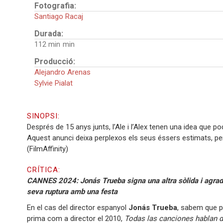
Fotografia:
Santiago Racaj
Durada:
112 min
Producció:
Alejandro Arenas
Sylvie Pialat
SINOPSI:
Després de 15 anys junts, l’Ale i l’Alex tenen una idea que p
Aquest anunci deixa perplexos els seus éssers estimats, pe
(FilmAffinity)
CRÍTICA:
CANNES 2024: Jonás Trueba signa una altra sòlida i agradab
seva ruptura amb una festa
En el cas del director espanyol
Jonás Trueba
, sabem que po
prima com a director el 2010,
Todas las canciones hablan 