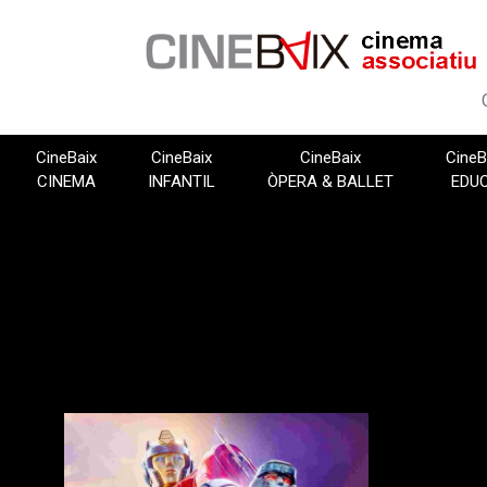
Vés
al
contingut
CineBaix
CineBaix
CineBaix
CineB
CINEMA
INFANTIL
ÒPERA & BALLET
EDU