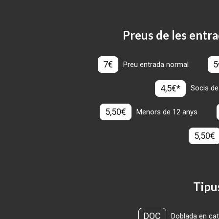
Preus de les entra
7€
5
Preu entrada normal
4,5€*
Socis de
5,50€
Menors de 12 anys
5,50€
Tipu
DOC
Doblada en cat