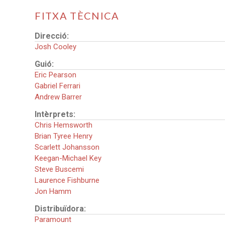
FITXA TÈCNICA
Direcció:
Josh Cooley
Guió:
Eric Pearson
Gabriel Ferrari
Andrew Barrer
Intèrprets:
Chris Hemsworth
Brian Tyree Henry
Scarlett Johansson
Keegan-Michael Key
Steve Buscemi
Laurence Fishburne
Jon Hamm
Distribuïdora:
Paramount