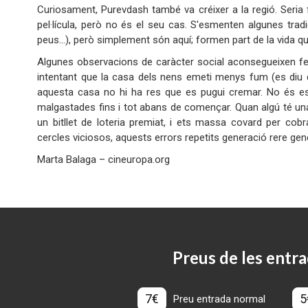
Curiosament, Purevdash també va créixer a la regió. Seria f
pel·lícula, però no és el seu cas. S'esmenten algunes tradi
peus…), però simplement són aquí; formen part de la vida quot
Algunes observacions de caràcter social aconsegueixen fe
intentant que la casa dels nens emeti menys fum (es diu 
aquesta casa no hi ha res que es pugui cremar. No és est
malgastades fins i tot abans de començar. Quan algú té una o
un bitllet de loteria premiat, i ets massa covard per co
cercles viciosos, aquests errors repetits generació rere generac
Marta Balaga – cineuropa.org
Preus de les entra
7€
5
Preu entrada normal