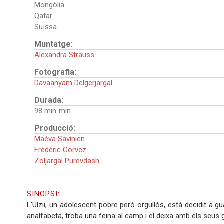
Mongòlia
Qatar
Suïssa
Muntatge:
Alexandra Strauss
Fotografia:
Davaanyam Delgerjargal
Durada:
98 min
Producció:
Maéva Savinien
Frédéric Corvez
Zoljargal Purevdash
SINOPSI:
L’Ulzii, un adolescent pobre però orgullós, està decidit a 
analfabeta, troba una feina al camp i el deixa amb els seus