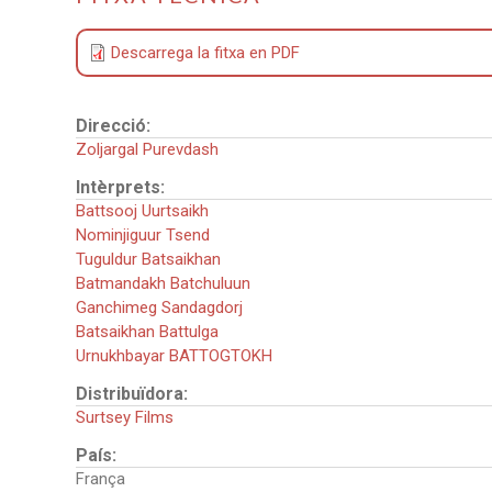
Descarrega la fitxa en PDF
Direcció:
Zoljargal Purevdash
Intèrprets:
Battsooj Uurtsaikh
Nominjiguur Tsend
Tuguldur Batsaikhan
Batmandakh Batchuluun
Ganchimeg Sandagdorj
Batsaikhan Battulga
Urnukhbayar BATTOGTOKH
Distribuïdora:
Surtsey Films
País:
França