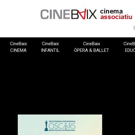
Vés
al
contingut
CineBaix
CineBaix
CineBaix
CineB
CINEMA
INFANTIL
ÒPERA & BALLET
EDU