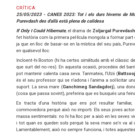
CRÍTICA:
25/05/2023 - CANES 2023: Tot i els durs hiverns de Mong
Purevdash des d'allà està plena de calidesa
If Only I Could Hibernate
, el drama de
Zoljargal Purevdas
fet història com la primera pel·lícula mongola a formar part d
ja que en lloc de basar-se en la mística del seu país, Purev
en qualsevol lloc.
Incloent-hi Boston (hi ha certes similituds amb el clàssic d
que surt del no-res). En aquesta ocasió, procedeix del barri
pot mantenir calenta casa seva. Tanmateix, l’Ulzii (
Battsoo
és el seu professor qui se n'adona i l'anima a sol·licitar u
suport. La seva mare (
Ganchimeg Sandagdorj
), una don
(cosa que passa sovint), preferiria que es busqués una fein
Es tracta d'una història que ens pot resultar familiar
commovedora perquè això no importi. Els seus joves actor
massa sentimentals: no hi ha lloc per a això en les seves vi
i tot quan es queden sols perquè la seva mare se'n va al 
Lamentablement, això no sempre funciona, i totes aquestes r