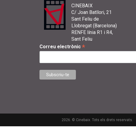
CINEBAIX
C/ Joan Batllori, 21
Sant Feliu de
Llobregat (Barcelona)
RENFE línia R1 i R4,
Sant Feliu
*
Correu electrònic
2026. © Cinebaix. Tots els drets reservats.