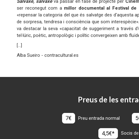
Salvaxe, salvaxe
va passar en fase de projecte per
Cinem
ser reconegut com a
millor documental al Festival de
«repensar la categoria del que és salvatge des d'aquesta ap
de sorpresa, tendresa i consciència que som interespècie».
va destacar la seva «capacitat de suggeriment a través d
tel·lúric, poètic, antropològic i polític convergeixen amb fluïd
[…]
Alba Sueiro - contracultural.es
Preus de les entra
7€
5
Preu entrada normal
4,5€*
Socis de