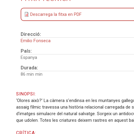
Descarrega la fitxa en PDF
Direcció:
Emilio Fonseca
País:
Espanya
Durada:
86 min
SINOPSI:
‘Olores això?' La càmera s'endinsa en les muntanyes gallego
assaig fílmic travessa una història relacional carregada de s
d'imatges simulacre del natural salvatge. Sorgeix un antido
que udolen. Totes les criatures deixem rastres en aquest ball 
CRÍTICA: