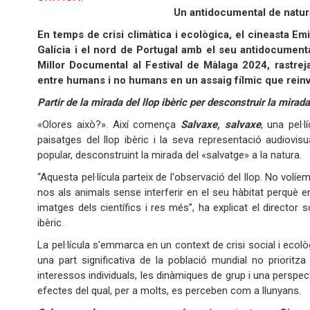
Un antidocumental de natura 
En temps de crisi climàtica i ecològica, el cineasta E
Galícia i el nord de Portugal amb el seu antidocumenta
Millor Documental al Festival de Màlaga 2024, rastreja
entre humans i no humans en un assaig fílmic que reinve
Partir de la mirada del llop ibèric per desconstruir la mirad
«Olores això?». Així comença
Salvaxe, salvaxe
, una pel·
paisatges del llop ibèric i la seva representació audiovis
popular, desconstruint la mirada del «salvatge» a la natura.
“Aquesta pel·lícula parteix de l'observació del llop. No vol
nos als animals sense interferir en el seu hàbitat perquè en
imatges dels científics i res més”, ha explicat el director 
ibèric.
La pel·lícula s'emmarca en un context de crisi social i ecol
una part significativa de la població mundial no prioritz
interessos individuals, les dinàmiques de grup i una perspec
efectes del qual, per a molts, es perceben com a llunyans.