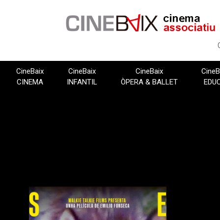
Vés
al
contingut
CineBaix
CineBaix
CineBaix
CineB
CINEMA
INFANTIL
ÒPERA & BALLET
EDU