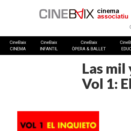
Vés
al
contingut
CineBaix
CineBaix
CineBaix
CineB
CINEMA
INFANTIL
ÒPERA & BALLET
EDU
Las mil
Vol 1: E