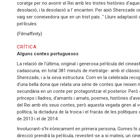
coratge per no avorrir el Rei amb les tristes històries d'aques
desolació, i la desolació a l' encanteri. Per això Sherezade 
vaig ser coneixedora que en un trist país..." Lliure adaptació 
pel·lícules.
(Filmaffinity)
CRÍTICA:
Alguns contes portuguesos
La relació de l'última, original i generosa pel·lícula del ci
cadascuna, en total 381 minuts de metratge- amb el clàssic 
Sherezade, i a la seva estructura. Com en la celebrada recopi
d'una bella dona que relata una sèrie de contes que neixen 
secundària en un conte per protagonitzar el posterior. Però 
prínceps i lladres, d'amants i amats, poemes, històries d'ave
del Rei amb els seus contes, però aquesta vegada giren al vo
política, la dictadura de la troica i el fracàs de les polítiques 
de 2013 i el de 2014.
Involucrant-s’hi irònicament en primera persona, Gomes hi
direcció prendrà la pel·lícula, revestint-se a si mateix, un ci