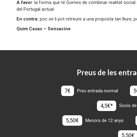
A favor
: la forma que té Gomes de combinar realitat social i f
del Portugal actual.
En contra:
poc se li pot retreure a una proposta tan lliure, 
Quim Casas – Sensacine
Preus de les entra
7€
5
Preu entrada normal
4,5€*
Socis de
5,50€
Menors de 12 anys
5,50€