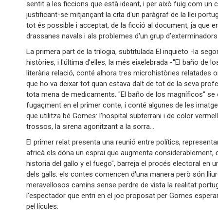
sentit a les ficcions que està ideant, i per això fuig com u
justificant-se mitjançant la cita d'un paràgraf de la llei po
tot és possible i acceptat, de la ficció al document, ja que 
drassanes navals i als problemes d'un grup d’exterminador
La primera part de la trilogia, subtitulada El inquieto -la seg
històries, i l'última d'elles, la més eixelebrada -"El baño de 
literària relació, conté alhora tres microhistòries relatad
que ho va deixar tot quan estava dalt de tot de la seva profe
tota mena de medicaments. "El baño de los magníficos" se ce
fugaçment en el primer conte, i conté algunes de les imatge
que utilitza bé Gomes: l’hospital subterrani i de color vermel
trossos, la sirena agonitzant a la sorra...
El primer relat presenta una reunió entre polítics, represent
africà els dóna un esprai que augmenta considerablement, co
historia del gallo y el fuego", barreja el procés electoral en 
dels galls: els contes comencen d'una manera però són lliures
meravellosos camins sense perdre de vista la realitat portug
l'espectador que entri en el joc proposat per Gomes esperar
pel·lícules.