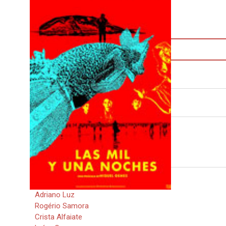
FITXA TÈCNICA
Descarrega la fitxa en PDF
Direcció:
Miguel Gomes
Guió:
Telmo Churro
Miguel Gomes
Mariana Ricardo
Intèrprets:
Miguel Gomes
Carloto Cotta
Adriano Luz
Rogério Samora
Crista Alfaiate