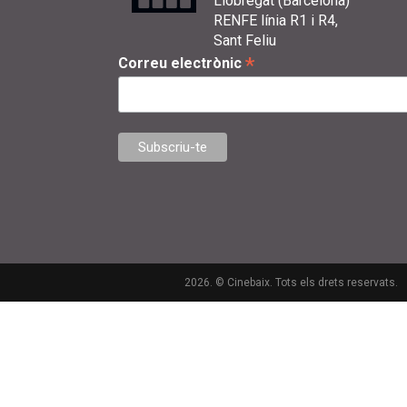
Llobregat (Barcelona)
RENFE línia R1 i R4,
Sant Feliu
*
Correu electrònic
2026. © Cinebaix. Tots els drets reservats.