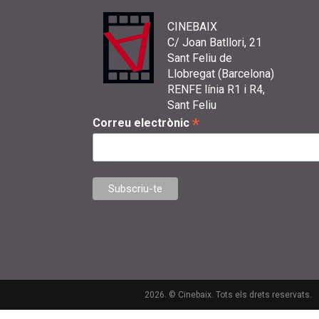
CINEBAIX
C/ Joan Batllori, 21
Sant Feliu de
Llobregat (Barcelona)
RENFE línia R1 i R4,
Sant Feliu
*
Correu electrònic
2026. © Cinebaix. Tots els drets reservats.