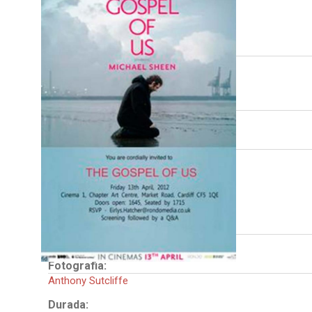
FITXA TÈCNICA
Direcció:
Dave McKean
Anthony Sutcliffe
Guió:
Owen Sheers
Intèrprets:
Michael Sheen
Matthew Aubrey
Nigel Barrett
Jordan Bernarde
País:
Regne Unit
Fotografia:
Anthony Sutcliffe
Durada: