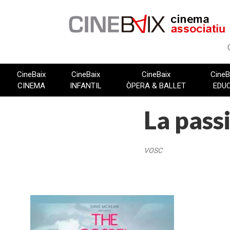
Vés
al
contingut
CineBaix
CineBaix
CineBaix
CineB
CINEMA
INFANTIL
ÒPERA & BALLET
EDU
La pass
VOSC