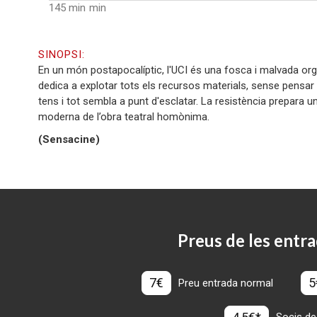
145 min
SINOPSI:
En un món postapocalíptic, l'UCI és una fosca i malvada org
dedica a explotar tots els recursos materials, sense pensar
tens i tot sembla a punt d'esclatar. La resistència prepara un
moderna de l’obra teatral homònima.
(Sensacine)
Preus de les entra
7€
5
Preu entrada normal