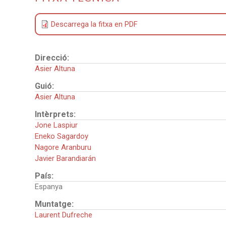
Descarrega la fitxa en PDF
Direcció:
Asier Altuna
Guió:
Asier Altuna
Intèrprets:
Jone Laspiur
Eneko Sagardoy
Nagore Aranburu
Javier Barandiarán
País:
Espanya
Muntatge:
Laurent Dufreche