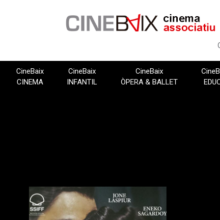
Vés
al
contingut
CineBaix
CineBaix
CineBaix
CineB
CINEMA
INFANTIL
ÒPERA & BALLET
EDU