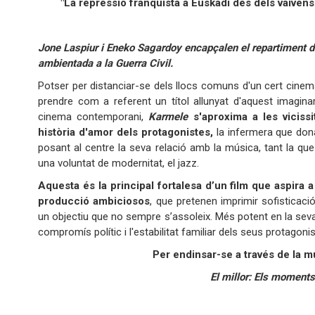
"La repressió franquista a Euskadi des dels vaivens 
Jone Laspiur i Eneko Sagardoy encapçalen el repartiment de l
ambientada a la Guerra Civil.
Potser per distanciar-se dels llocs comuns d'un cert cinema 
prendre com a referent un títol allunyat d'aquest imagina
cinema contemporani,
Karmele
s'aproxima a les viciss
història d'amor dels protagonistes,
la infermera que dona
posant al centre la seva relació amb la música, tant la qu
una voluntat de modernitat, el jazz.
Aquesta és la principal fortalesa d’un film que aspira 
producció ambiciosos
, que pretenen imprimir sofisticaci
un objectiu que no sempre s’assoleix. Més potent en la sev
compromís polític i l'estabilitat familiar dels seus protagoni
Per endinsar-se a través de la m
El millor: Els moment