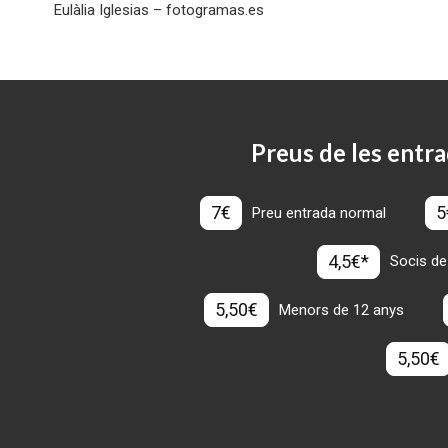
Eulàlia Iglesias – fotogramas.es
Preus de les entra
7€
5
Preu entrada normal
4,5€*
Socis de
5,50€
Menors de 12 anys
5,50€