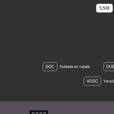
5,50€
DOC
DO
Doblada en català
VOSC
Versió