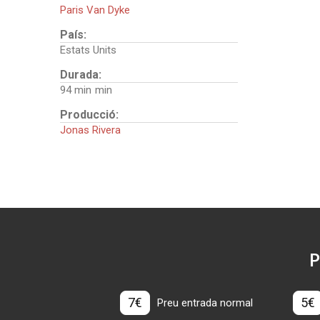
Paris Van Dyke
País:
Estats Units
Durada:
94 min
Producció:
Jonas Rivera
P
7€
5€
Preu entrada normal