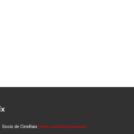
ix
Socis de CineBaix
(*amb acreditació pertinent)