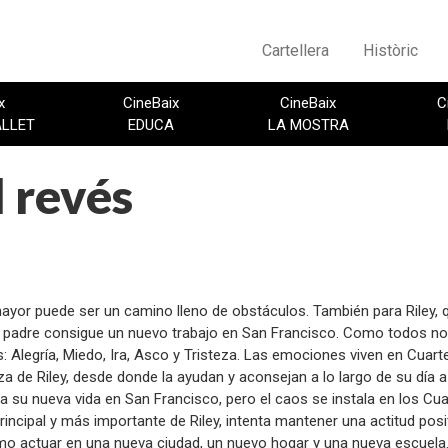
Cartellera
Històric
x
CineBaix
CineBaix
C
ALLET
EDUCA
LA MOSTRA
 revés
:
yor puede ser un camino lleno de obstáculos. También para Riley, q
padre consigue un nuevo trabajo en San Francisco. Como todos nos
 Alegría, Miedo, Ira, Asco y Tristeza. Las emociones viven en Cuarte
za de Riley, desde donde la ayudan y aconsejan a lo largo de su día a
a su nueva vida en San Francisco, pero el caos se instala en los Cua
incipal y más importante de Riley, intenta mantener una actitud pos
mo actuar en una nueva ciudad, un nuevo hogar y una nueva escuela