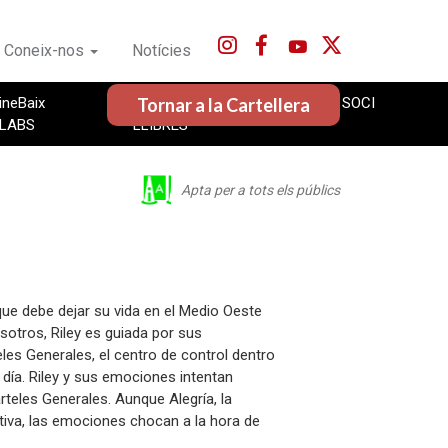
Coneix-nos
Notícies
Tornar a la Cartellera
ineBaix
CineBaix
FES-TE'N SOCI
LABS
LLIBRES
Apta per a tots els públics
ue debe dejar su vida en el Medio Oeste
otros, Riley es guiada por sus
les Generales, el centro de control dentro
 día. Riley y sus emociones intentan
rteles Generales. Aunque Alegría, la
itiva, las emociones chocan a la hora de
.