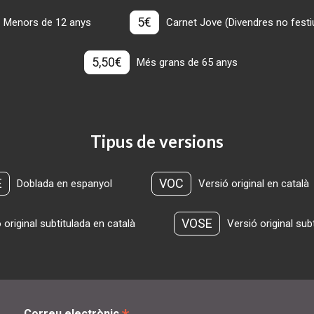
5€
Menors de 12 anys
Carnet Jove (Divendres no festius
5,50€
Més grans de 65 anys
Tipus de versions
E
VOC
Doblada en espanyol
Versió original en català
VOSE
 original subtitulada en català
Versió original sub
Correu electrònic