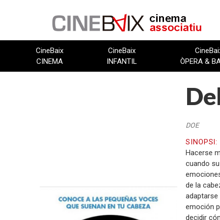
Vés
al
contingut
CineBaix
CineBaix
CineBai
CINEMA
INFANTIL
ÒPERA & B
Del
DOE
SINOPSI
Hacerse ma
cuando su 
emociones:
de la cabe
adaptarse 
emoción pr
FITXA TÈCNICA
decidir có