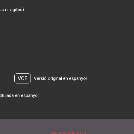
 ni vigilies)
VOE
Versió original en espanyol
titulada en espanyol
www.cinebaix.cat