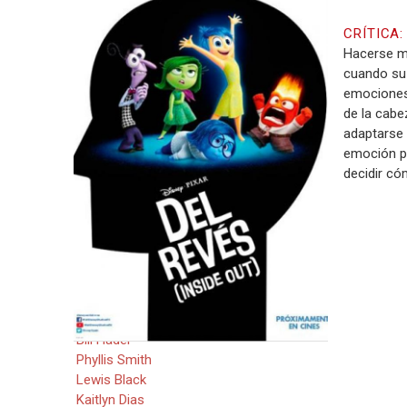
CRÍTICA
Descarrega la fitxa en PDF
Hacerse ma
cuando su 
emociones:
Descarrega la fitxa en PDF
de la cabe
adaptarse 
emoción pr
Direcció:
decidir có
Pete Docter
Ronaldo Del Carmen
Guió:
Meg LeFauve
Intèrprets:
Amy Poehler
Mindy Kaling
Bill Hader
Phyllis Smith
Lewis Black
Kaitlyn Dias