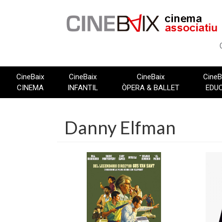
Vés
al
contingut
CineBaix
CineBaix
CineBaix
CineB
CINEMA
INFANTIL
ÒPERA & BALLET
EDU
Danny Elfman