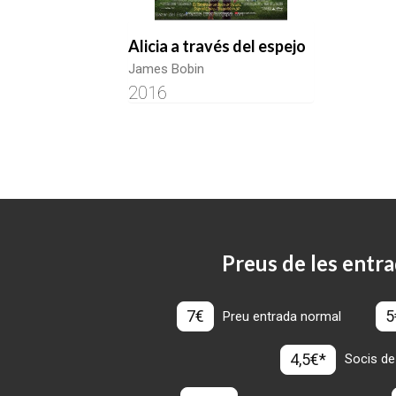
Alicia a través del espejo
James Bobin
2016
Preus de les entra
7€
5
Preu entrada normal
4,5€*
Socis de