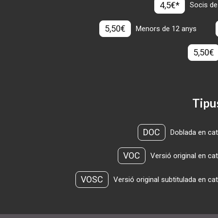
4,5€*
Socis de
5,50€
Menors de 12 anys
5,50€
Tipu
DOC
Doblada en cat
VOC
Versió original en ca
VOSC
Versió original subtitulada en ca