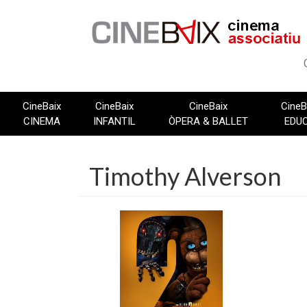
Vés
al
contingut
CineBaix
CineBaix
CineBaix
CineB
CINEMA
INFANTIL
ÒPERA & BALLET
EDU
Timothy Alverson