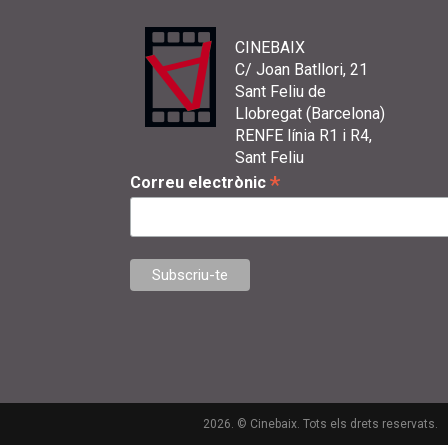
CINEBAIX
C/ Joan Batllori, 21
Sant Feliu de
Llobregat (Barcelona)
RENFE línia R1 i R4,
Sant Feliu
*
Correu electrònic
2026. © Cinebaix. Tots els drets reservats.