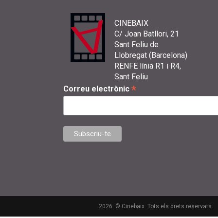
CINEBAIX
C/ Joan Batllori, 21
Sant Feliu de
Llobregat (Barcelona)
RENFE línia R1 i R4,
Sant Feliu
*
Correu electrònic
2026. © Cinebaix. Tots els drets reservats.