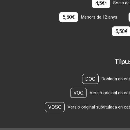
4,5€*
Socis de
5,50€
Menors de 12 anys
5,50€
Tipu
DOC
Doblada en cat
VOC
Versió original en ca
VOSC
Versió original subtitulada en ca