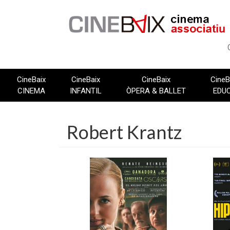
Vés
al
contingut
CineBaix
CineBaix
CineBaix
CineB
CINEMA
INFANTIL
ÒPERA & BALLET
EDU
Robert Krantz