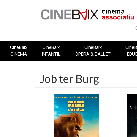
Vés
al
contingut
CineBaix
CineBaix
CineBaix
CineB
CINEMA
INFANTIL
ÒPERA & BALLET
EDU
Job ter Burg