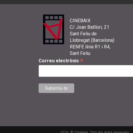
CINEBAIX
C/ Joan Batllori, 21
Sant Feliu de
Llobregat (Barcelona)
RENFE línia R1 i R4,
Sant Feliu
*
Correu electrònic
2026. © Cinebaix. Tots els drets reservats.