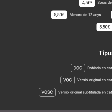
4,5€*
Socis de
5,50€
Menors de 12 anys
5,50€
Tipu
DOC
Doblada en cat
VOC
Versió original en ca
VOSC
Versió original subtitulada en ca