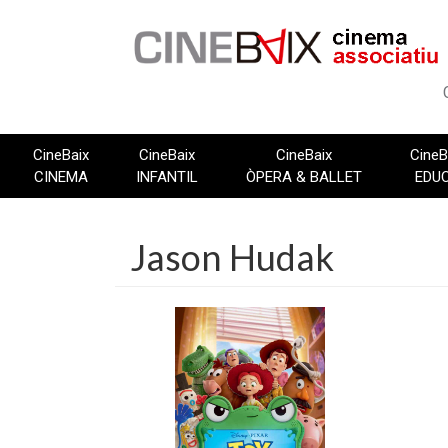
Vés
al
contingut
CineBaix
CineBaix
CineBaix
CineB
CINEMA
INFANTIL
ÒPERA & BALLET
EDU
Jason Hudak