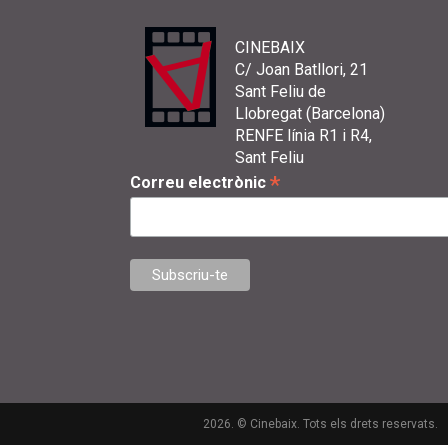
CINEBAIX
C/ Joan Batllori, 21
Sant Feliu de
Llobregat (Barcelona)
RENFE línia R1 i R4,
Sant Feliu
*
Correu electrònic
2026. © Cinebaix. Tots els drets reservats.