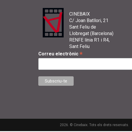
CINEBAIX
C/ Joan Batllori, 21
Sant Feliu de
Llobregat (Barcelona)
RENFE línia R1 i R4,
Sant Feliu
*
Correu electrònic
2026. © Cinebaix. Tots els drets reservats.