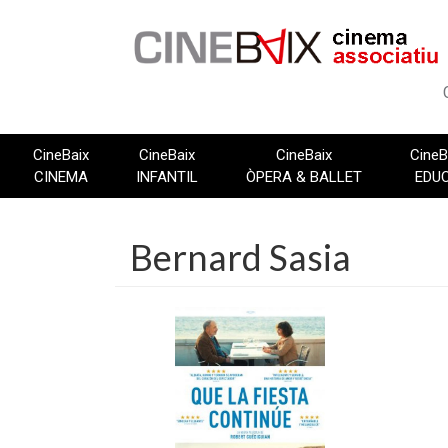
Vés
al
contingut
CineBaix
CineBaix
CineBaix
CineB
CINEMA
INFANTIL
ÒPERA & BALLET
EDU
Bernard Sasia