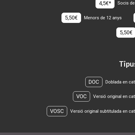
4,5€*
Socis de
5,50€
Menors de 12 anys
5,50€
Tipu
DOC
Doblada en cat
VOC
Versió original en ca
VOSC
Versió original subtitulada en ca