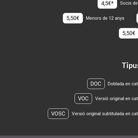
4,5€*
Socis de
5,50€
Menors de 12 anys
5,50€
Tipu
DOC
Doblada en cat
VOC
Versió original en ca
VOSC
Versió original subtitulada en ca