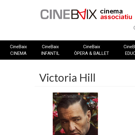
Vés
al
contingut
CineBaix
CineBaix
CineBaix
CineB
CINEMA
INFANTIL
ÒPERA & BALLET
EDU
Victoria Hill