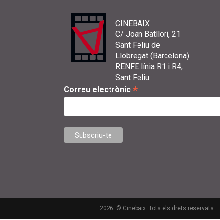
CINEBAIX
C/ Joan Batllori, 21
Sant Feliu de
Llobregat (Barcelona)
RENFE línia R1 i R4,
Sant Feliu
*
Correu electrònic
2026. © Cinebaix. Tots els drets reservats.