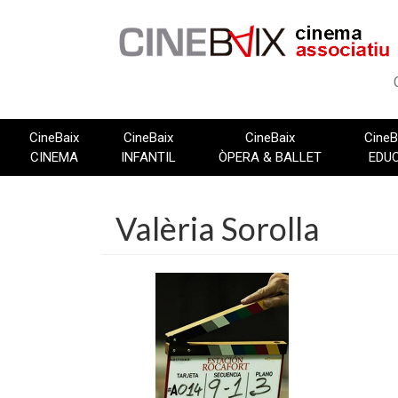
Vés
al
contingut
CineBaix
CineBaix
CineBaix
CineB
CINEMA
INFANTIL
ÒPERA & BALLET
EDU
Valèria Sorolla