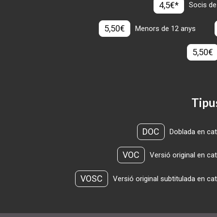
4,5€*
Socis de
5,50€
Menors de 12 anys
5,50€
Tipu
DOC
Doblada en cat
VOC
Versió original en ca
VOSC
Versió original subtitulada en ca