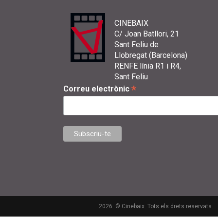
CINEBAIX
C/ Joan Batllori, 21
Sant Feliu de
Llobregat (Barcelona)
RENFE línia R1 i R4,
Sant Feliu
*
Correu electrònic
2026. © Cinebaix. Tots els drets reservats.