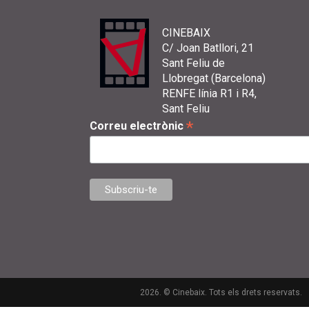
CINEBAIX
C/ Joan Batllori, 21
Sant Feliu de
Llobregat (Barcelona)
RENFE línia R1 i R4,
Sant Feliu
*
Correu electrònic
2026. © Cinebaix. Tots els drets reservats.