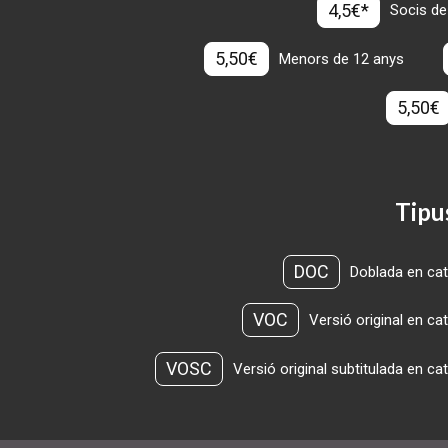
4,5€*
Socis de
5,50€
Menors de 12 anys
5,50€
Tipu
DOC
Doblada en cat
VOC
Versió original en ca
VOSC
Versió original subtitulada en ca