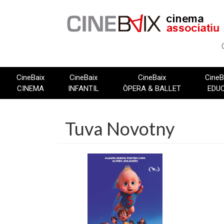
Vés
al
contingut
CineBaix
CineBaix
CineBaix
CineB
CINEMA
INFANTIL
ÒPERA & BALLET
EDU
Tuva Novotny