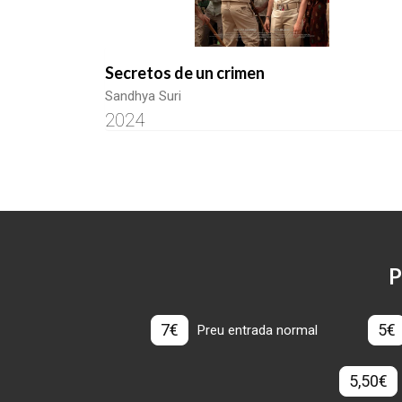
Secretos de un crimen
Sandhya Suri
2024
P
7€
5€
Preu entrada normal
5,50€