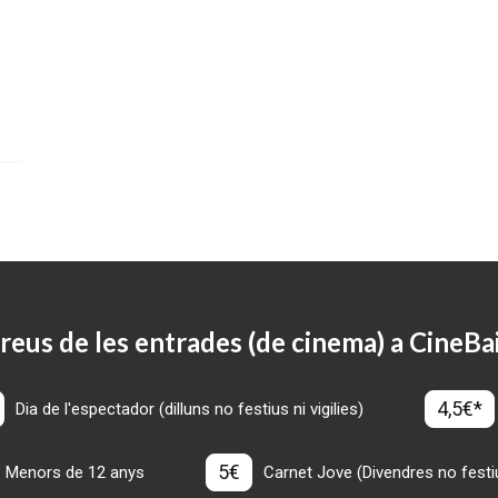
reus de les entrades (de cinema) a CineBa
4,5€*
Dia de l'espectador (dilluns no festius ni vigilies)
5€
Menors de 12 anys
Carnet Jove (Divendres no festius