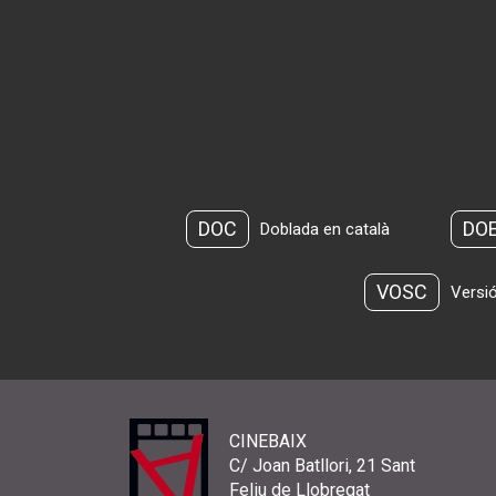
DOC
DO
Doblada en català
VOSC
Versió
CINEBAIX
C/ Joan Batllori, 21 Sant
Feliu de Llobregat