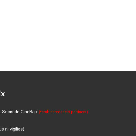
ix
Socis de CineBaix
(*amb acreditació pertinent)
 ni vigilies)