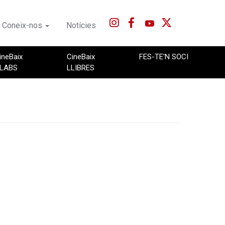
Coneix-nos
Notícies
ineBaix
CineBaix
FES-TE'N SOCI
LABS
LLIBRES