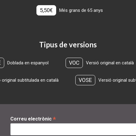
5,50€
Més grans de 65 anys
Tipus de versions
E
VOC
Doblada en espanyol
Versió original en català
VOSE
 original subtitulada en català
Versió original sub
*
Correu electrònic