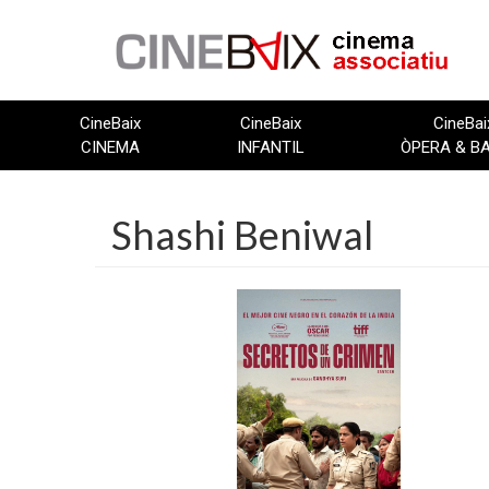
Vés
al
contingut
CineBaix
CineBaix
CineBai
CINEMA
INFANTIL
ÒPERA & B
Shashi Beniwal