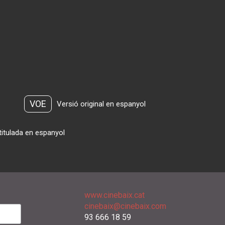
VOE
Versió original en espanyol
titulada en espanyol
www.cinebaix.cat
cinebaix@cinebaix.com
93 666 18 59