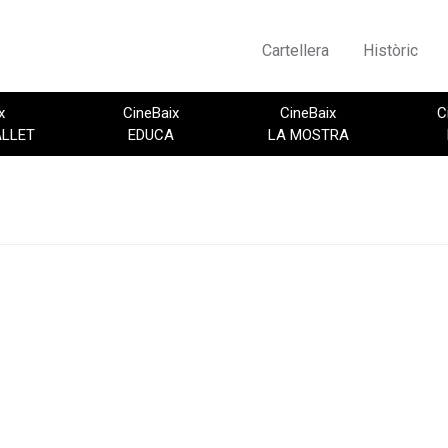
Cartellera
Històric
x
CineBaix
CineBaix
C
ALLET
EDUCA
LA MOSTRA