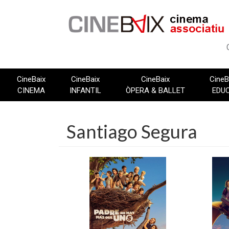
Vés
al
contingut
CineBaix
CineBaix
CineBaix
CineB
CINEMA
INFANTIL
ÒPERA & BALLET
EDU
Santiago Segura