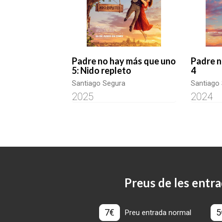
Padre no hay más que uno
Padre n
5: Nido repleto
4
Santiago Segura
Santiago
2025
2024
Preus de les entra
7€
5
Preu entrada normal