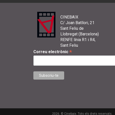
CINEBAIX
C/ Joan Batllori, 21
Sant Feliu de
Llobregat (Barcelona)
RENFE línia R1 i R4,
Sant Feliu
*
Correu electrònic
2026. © Cinebaix. Tots els drets reservats.