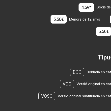
4,5€*
Socis de
5,50€
Menors de 12 anys
5,50€
Tipu
DOC
Doblada en cat
VOC
Versió original en ca
VOSC
Versió original subtitulada en ca