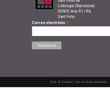
Sant Feliu de
Llobregat (Barcelona)
RENFE línia R1 i R4,
Sant Feliu
*
Correu electrònic
2026. © Cinebaix. Tots els drets reservats.