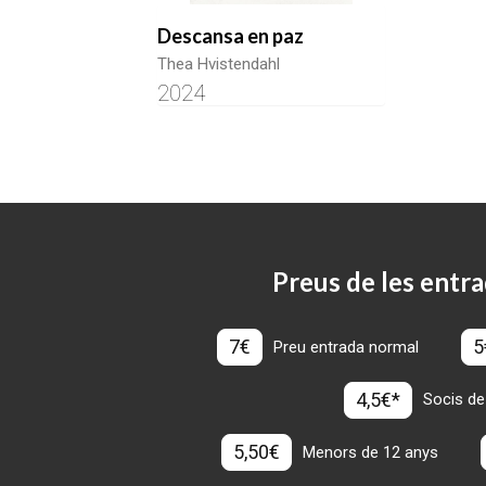
Descansa en paz
Thea Hvistendahl
2024
Preus de les entra
7€
5
Preu entrada normal
4,5€*
Socis de
5,50€
Menors de 12 anys