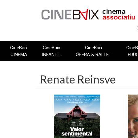
Vés
al
contingut
CineBaix
CineBaix
CineBaix
CineB
CINEMA
INFANTIL
ÒPERA & BALLET
EDU
Renate Reinsve