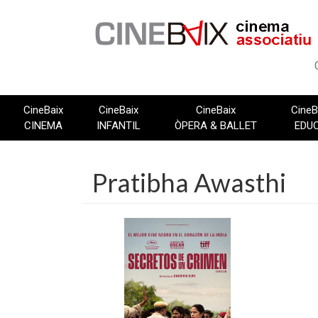
Vés
al
contingut
CineBaix
CineBaix
CineBaix
CineB
CINEMA
INFANTIL
ÒPERA & BALLET
EDU
Pratibha Awasthi