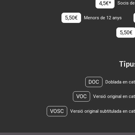
4,5€*
Socis de
5,50€
Menors de 12 anys
5,50€
Tipu
DOC
Doblada en cat
VOC
Versió original en ca
VOSC
Versió original subtitulada en ca