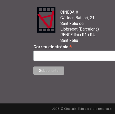
CINEBAIX
C/ Joan Batllori, 21
Sant Feliu de
Llobregat (Barcelona)
RENFE línia R1 i R4,
Sant Feliu
*
Correu electrònic
2026. © Cinebaix. Tots els drets reservats.