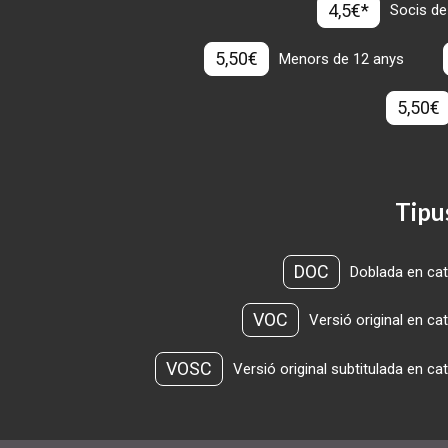
4,5€*
Socis de
5,50€
Menors de 12 anys
5,50€
Tipu
DOC
Doblada en cat
VOC
Versió original en ca
VOSC
Versió original subtitulada en ca