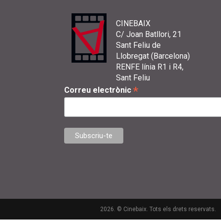
CINEBAIX
C/ Joan Batllori, 21
Sant Feliu de
Llobregat (Barcelona)
RENFE línia R1 i R4,
Sant Feliu
*
Correu electrònic
2026. © Cinebaix. Tots els drets reservats.