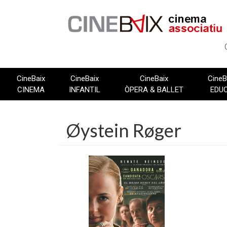
Vés
al
contingut
CineBaix
CineBaix
CineBaix
CineB
CINEMA
INFANTIL
ÒPERA & BALLET
EDU
Øystein Røger