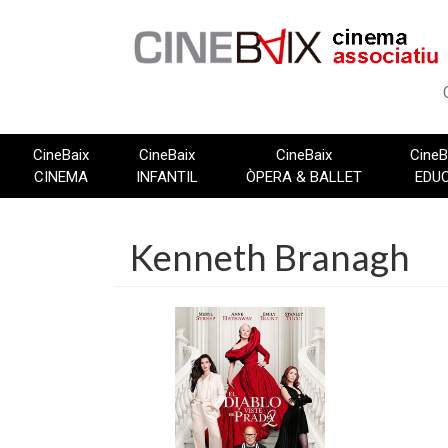
Vés
al
contingut
CineBaix
CineBaix
CineBaix
CineB
CINEMA
INFANTIL
ÒPERA & BALLET
EDU
Kenneth Branagh