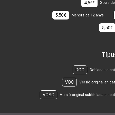
4,5€*
Socis de
5,50€
Menors de 12 anys
5,50€
Tipu
DOC
Doblada en cat
VOC
Versió original en ca
VOSC
Versió original subtitulada en ca