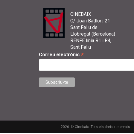
CINEBAIX
C/ Joan Batllori, 21
Sant Feliu de
Llobregat (Barcelona)
RENFE línia R1 i R4,
Sant Feliu
*
Correu electrònic
2026. © Cinebaix. Tots els drets reservats.