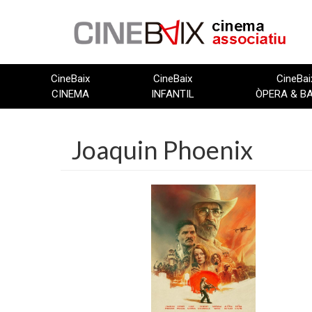
Vés
al
contingut
CineBaix
CineBaix
CineBai
CINEMA
INFANTIL
ÒPERA & B
Joaquin Phoenix