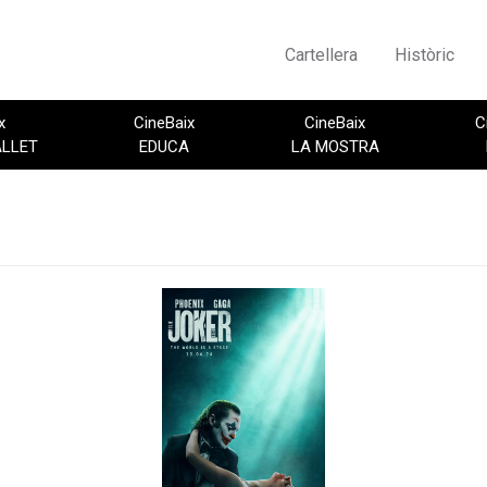
Cartellera
Històric
x
CineBaix
CineBaix
C
ALLET
EDUCA
LA MOSTRA