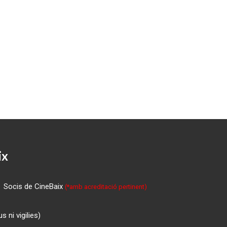
ix
Socis de CineBaix
(*amb acreditació pertinent)
 ni vigilies)