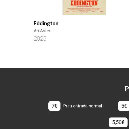
Eddington
Ari Aster
2025
P
7€
5€
Preu entrada normal
5,50€