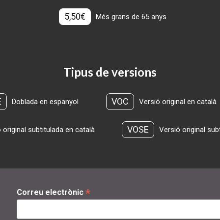
5,50€
Més grans de 65 anys
Tipus de versions
E
VOC
Doblada en espanyol
Versió original en català
VOSE
 original subtitulada en català
Versió original sub
*
Correu electrònic