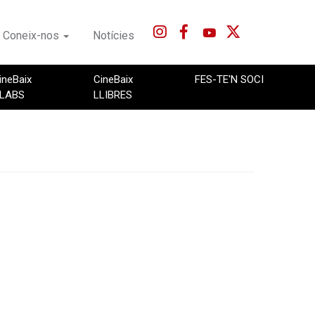
Coneix-nos
Notícies
ineBaix
CineBaix
FES-TE'N SOCI
LABS
LLIBRES