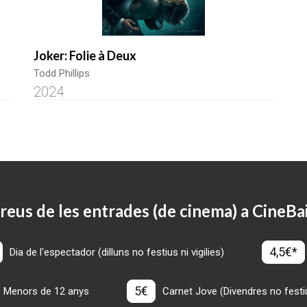
Joker: Folie à Deux
Todd Phillips
2024
reus de les entrades (de cinema) a CineBa
4,5€*
Dia de l'espectador (dilluns no festius ni vigilies)
5€
Menors de 12 anys
Carnet Jove (Divendres no festius