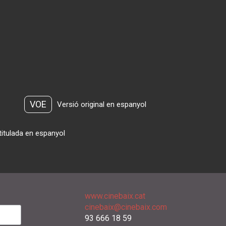
VOE
Versió original en espanyol
titulada en espanyol
www.cinebaix.cat
cinebaix@cinebaix.com
93 666 18 59