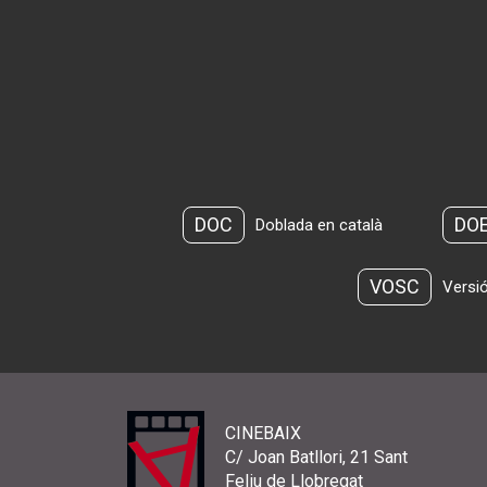
DOC
DO
Doblada en català
VOSC
Versió
CINEBAIX
C/ Joan Batllori, 21 Sant
Feliu de Llobregat