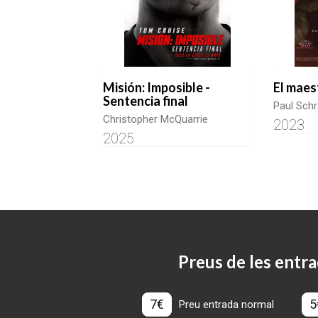
Misión: Imposible -
El maes
Sentencia final
Paul Schr
Christopher McQuarrie
2023
2025
Preus de les entra
7€
5
Preu entrada normal