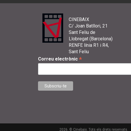
CINEBAIX
C/ Joan Batllori, 21
Sant Feliu de
Llobregat (Barcelona)
RENFE línia R1 i R4,
Sant Feliu
*
Correu electrònic
2026. © Cinebaix. Tots els drets reservats.