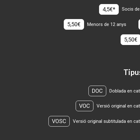
4,5€*
Socis de
5,50€
Menors de 12 anys
5,50€
Tipu
DOC
Doblada en cat
VOC
Versió original en ca
VOSC
Versió original subtitulada en ca