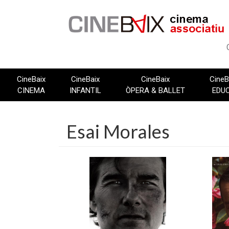
Vés
al
contingut
CineBaix
CineBaix
CineBaix
CineB
CINEMA
INFANTIL
ÒPERA & BALLET
EDU
Esai Morales